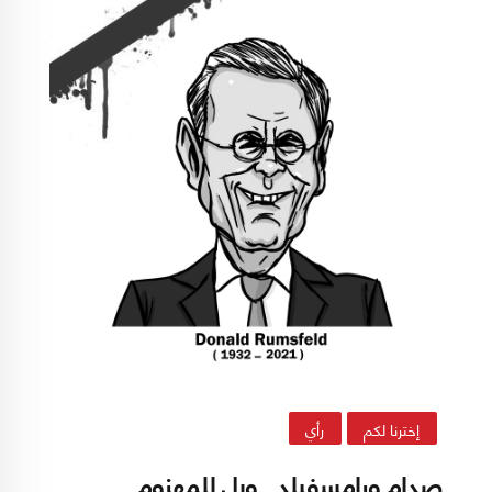
إخترنا لكم
رأي
صدام ورامسفيلد.. ويل للمهزوم