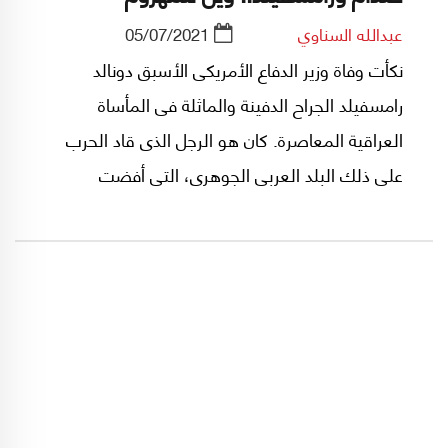
عبدالله السناوي
05/07/2021
نكأت وفاة وزير الدفاع الأمريكى الأسبق دونالد
رامسفيلد الجراح الدفينة والماثلة فى المأساة
العراقية المعاصرة. كان هو الرجل الذى قاد الحرب
على ذلك البلد العربى الجوهرى، التى أفضت
تداعياتها إلى تراجع الموازين السياسية والاستراتيجية
للعالم العربى بصورة فادحة ومأساوية.