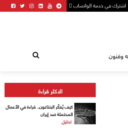
اشترك في خدمة الواتساب
ه وفنون
HOME
TAG
الاكثر قراءة
كيف يُفكّر البنتاغون.. قراءة في الأعمال
المحتملة ضد إيران
تحليل