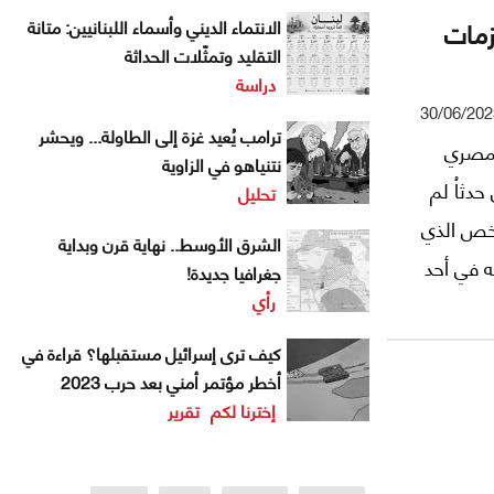
زمات
الانتماء الديني وأسماء اللبنانيين: متانة
التقليد وتمثّلات الحداثة
دراسة
30/06/202
ترامب يُعيد غزة إلى الطاولة... ويحشر
 مصري
نتنياهو في الزاوية
دثاُ لم
تحليل
شخص الذي
الشرق الأوسط.. نهاية قرن وبداية
ه في أحد
جغرافيا جديدة!
رأي
قة جوال
يد
كيف ترى إسرائيل مستقبلها؟ قراءة في
أخطر مؤتمر أمني بعد حرب 2023
إخترنا لكم
تقرير