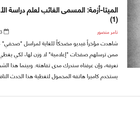
الميتا-أزمة: المسمى الغائب لعلم دراسة الأ
(1)
تامر منصور
3
شاهدت مؤخراً فيديو مضحكاً للغاية لمراسل "صحفي"
ممن ترسلهم صفحات "إعلامية" لا وزن لها، لكي يغطي ح
نعرفه، وإن عرفناه سندرك مدى تفاهته. وبينما هذا ال
يستخدم كاميرا هاتفه المحمول لتغطية هذا الحدث التاف
الشوارع، حاول أحد المارة الذي يبدو عليه "الونونة"، سر
المراسل من يده، لكنه لم يتمكن من انتشال الهاتف من 
المراسل.