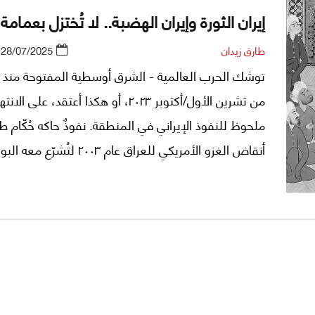
إيران الثورة وإيران الهضبة.. لا تُختزل بعمامة
طارق زيدان
28/07/2025
توشك الحرب العالمية - الشرق أوسطية المفتوحة منذ ا
من تشرين الأول/أكتوبر ٢٠٢٣، أو هكذا أعتقد، على ا
ملحوظ للنفوذ الإيراني في المنطقة. نفوذٌ حاكه حُكّام ط
أنقاض الغزو الأمريكي للعراق عام ٢٠٠٣ لتُشرّع معه 
العربية الشرقية أمام التدخلات الخارجية.