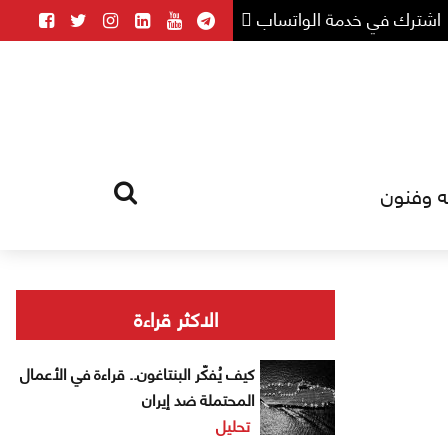
اشترك في خدمة الواتساب
ه وفنون
HOME
TAG
الاكثر قراءة
كيف يُفكّر البنتاغون.. قراءة في الأعمال
المحتملة ضد إيران
تحليل