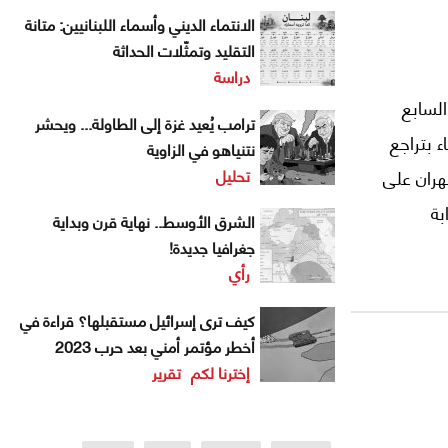
الانتماء الديني وأسماء اللبنانيين: متانة
التقليد وتمثّلات الحداثة
دراسة
لسابع
ترامب يُعيد غزة إلى الطاولة... ويحشر
لانتهاء بتراجع
نتنياهو في الزاوية
تحليل
هران على
البوابة
الشرق الأوسط.. نهاية قرن وبداية
جغرافيا جديدة!
رأي
كيف ترى إسرائيل مستقبلها؟ قراءة في
أخطر مؤتمر أمني بعد حرب 2023
إخترنا لكم
تقرير