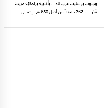
وجنوب روسليب غرب لندن، بأغلبية برلمانيّة مريحة
قُدّرت بـ 362 مقعداً من أصل 650 هي إجمالي
مقاعد مجلس العموم البريطاني. مضيفاً إلى نفسه
45 مقعداً جديداً من أصل 317 كان قد حصّلها في
آخر انتخابات تشريعيّة قبل الأخيرة والتي جرت في
12 ديسمبر/ كانون الأول 2019، وكان يكفيه أنّ
يفوز بـ 326 مقعداً حتى يتمكن من بلوغ المقاعد
اللازمة للوصول إلى الأغلبية النيابيّة.