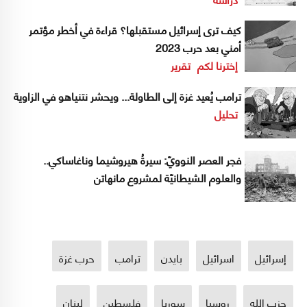
كيف ترى إسرائيل مستقبلها؟ قراءة في أخطر مؤتمر
أمني بعد حرب 2023
إخترنا لكم
تقرير
ترامب يُعيد غزة إلى الطاولة... ويحشر نتنياهو في الزاوية
تحليل
فجر العصر النوويّ: سيرةُ هيروشيما وناغاساكي..
والعلوم الشيطانيّة لمشروع مانهاتن
إسرائيل
اسرائيل
بايدن
ترامب
حرب غزة
حزب الله
روسيا
سوريا
فلسطين
لبنان