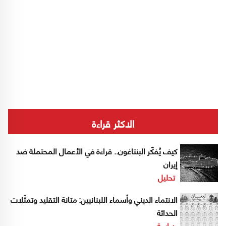
الاكثر قراءة
كيف يُفكّر البنتاغون.. قراءة في الأعمال المحتملة ضد
إيران
تحليل
الانتماء الديني وأسماء اللبنانيين: متانة التقليد وتمثّلات
الحداثة
دراسة