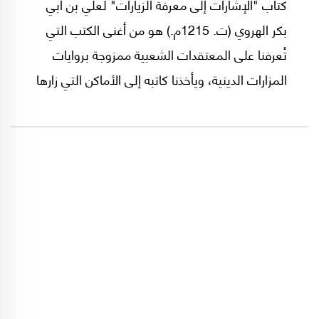
كتاب "الإشارات إلى معرفة الزيارات" لعلي بن أبي
بكر الهروي (ت. 1215م.) هو من أغنى الكتب التي
تُعرفنا على المعتقدات الشعبية ممزوجة بروايات
المزارات الدينية، ويأخذنا كاتبه إلى الأماكن التي زارها
خلال ترحاله في بلاد الشام ومصر وشمال إفريقيا
وبلاد الروم والجزيرة والحجاز واليمن والعراق وإيران
في النصف الثاني من القرن الثاني عشر.