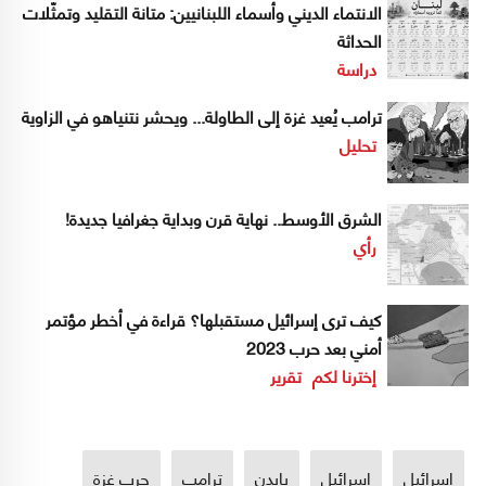
الانتماء الديني وأسماء اللبنانيين: متانة التقليد وتمثّلات
الحداثة
دراسة
ترامب يُعيد غزة إلى الطاولة... ويحشر نتنياهو في الزاوية
تحليل
الشرق الأوسط.. نهاية قرن وبداية جغرافيا جديدة!
رأي
كيف ترى إسرائيل مستقبلها؟ قراءة في أخطر مؤتمر
أمني بعد حرب 2023
إخترنا لكم
تقرير
إسرائيل
اسرائيل
بايدن
ترامب
حرب غزة