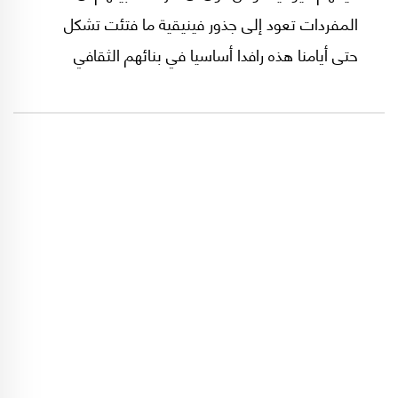
المفردات تعود إلى جذور فينيقية ما فتئت تشكل
حتى أيامنا هذه رافدا أساسيا في بنائهم الثقافي
وجانبا هاما من عاداتهم وتقاليدهم المتوارثة منذ
آلاف السنوات.