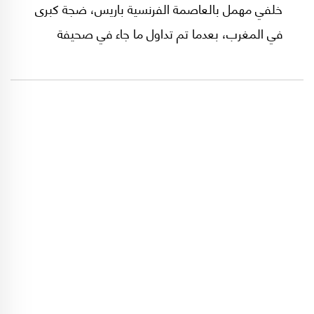
خلفي مهمل بالعاصمة الفرنسية باريس، ضجة كبرى
في المغرب، بعدما تم تداول ما جاء في صحيفة
أسترالية نشرت الصورة، زاعمة أن الرجل الظاهر في
اللقطة المسروقة هو الملياردير الأسترالي أندرو
فوريست، وأما المرأة التي أعطتنا ظهرها دون ملامح
وجهها، فهي الوزيرة المغربية السيدة ليلى بنعلي.