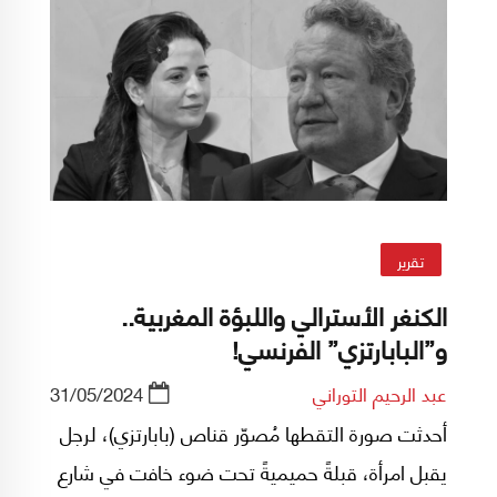
تقرير
الكنغر الأسترالي واللبؤة المغربية..
و”البابارتزي” الفرنسي!
عبد الرحيم التوراني
31/05/2024
أحدثت صورة التقطها مُصوّر قناص (بابارتزي)، لرجل
يقبل امرأة، قبلةً حميميةً تحت ضوء خافت في شارع