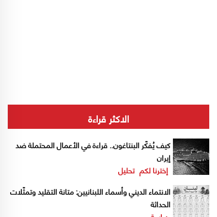
الاكثر قراءة
كيف يُفكّر البنتاغون.. قراءة في الأعمال المحتملة ضد
إيران
إخترنا لكم
تحليل
الانتماء الديني وأسماء اللبنانيين: متانة التقليد وتمثّلات
الحداثة
دراسة