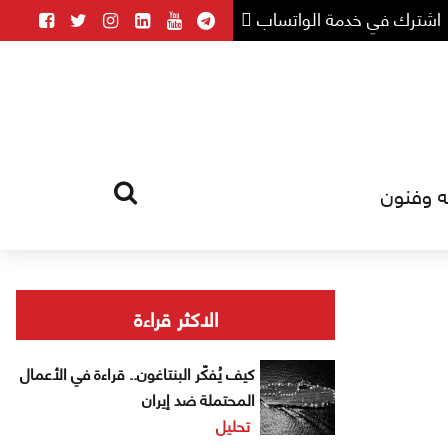
اشترك في خدمة الواتساب
ه وفنون
HOME
TAG
الاكثر قراءة
كيف يُفكّر البنتاغون.. قراءة في الأعمال
المحتملة ضد إيران
تحليل