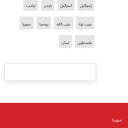
إسرائيل
اسرائيل
بايدن
ترامب
حرب غزة
حزب الله
روسيا
سوريا
فلسطين
لبنان
سوريا