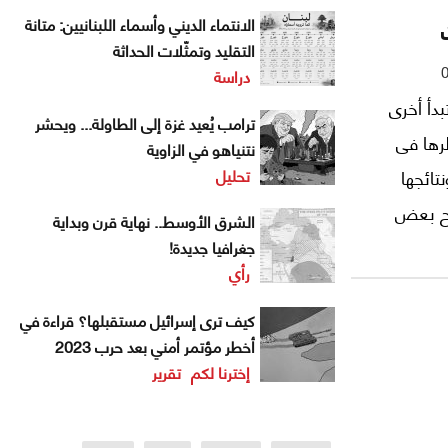
الانتماء الديني وأسماء اللبنانيين: متانة
التقليد وتمثّلات الحداثة
دراسة
دأ أخرى
ترامب يُعيد غزة إلى الطاولة... ويحشر
رها فى
نتنياهو في الزاوية
تحليل
تائجها
يح بعض
الشرق الأوسط.. نهاية قرن وبداية
ول منذ
جغرافيا جديدة!
رأي
 صاحبت
وغان
كيف ترى إسرائيل مستقبلها؟ قراءة في
أخطر مؤتمر أمني بعد حرب 2023
إخترنا لكم
تقرير