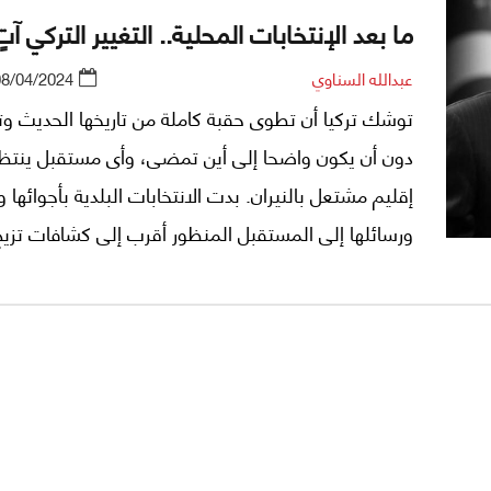
ما بعد الإنتخابات المحلية.. التغيير التركي آتٍ
عبدالله السناوي
08/04/2024
توشك تركيا أن تطوى حقبة كاملة من تاريخها الحديث وتب
دون أن يكون واضحا إلى أين تمضى، وأى مستقبل ينتظ
إقليم مشتعل بالنيران. بدت الانتخابات البلدية بأجوائها ون
ورسائلها إلى المستقبل المنظور أقرب إلى كشافات تز
غيوم المستقبل، لا الغيوم كلها، التى تخيم فوق إسطنب
فترة غير قصيرة. أطلت مجددًا التساؤلات نفسها، التى
الانتخابات الرئاسية الأخيرة وحصد نتائجها رجب طيب أرد
رئيسًا وحزبه "العدالة والتنمية" الأكثرية البرلمانية.