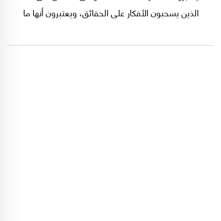
الذين يسحبون الأفكار على الحقائق، ويعتبرون أنها ما
ينبغي لها أن تكون إلا انعكاساً لما في ذاتهم؛ وهذه
هي مآل اللبنانيين بمختلف أطيافهم بل طوائفهم،
لأن الأطياف حدودها الطوائف لا غير.