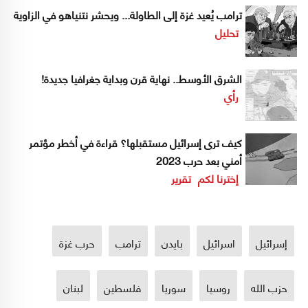
ترامب يُعيد غزة إلى الطاولة... ويحشر نتنياهو في الزاوية
تحليل
الشرق الأوسط.. نهاية قرن وبداية جغرافيا جديدة!
رأي
كيف ترى إسرائيل مستقبلها؟ قراءة في أخطر مؤتمر
أمني بعد حرب 2023
إخترنا لكم
تقرير
إسرائيل
اسرائيل
بايدن
ترامب
حرب غزة
حزب الله
روسيا
سوريا
فلسطين
لبنان