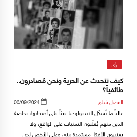
رأي
كيف نتحدث عن الحرية ونحن مُصادرون..
طائفياً؟
الفضل شلق
06/09/2024
غالباً ما تُشكّل الايديولوجيا عبئاً على أصحابها، بخاصة
الذين منهم يُغلّبون التمنيات على الواقع، ولا
يعتبرون الأفكار مستمدة منه، وعلى الأخص لدى