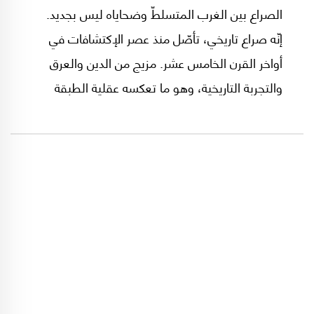
الصراع بين الغرب المتسلطّ وضحاياه ليس بجديد.
إنّه صراع تاريخي، تأصّل منذ عصر الإكتشافات في
أواخر القرن الخامس عشر. مزيج من الدين والعرق
والتجربة التاريخية، وهو ما تعكسه عقلية الطبقة
المهيمنة في الغرب، بما فيها الأكاديميّة.