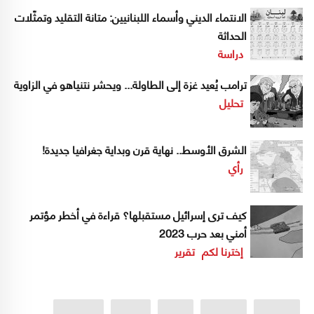
الانتماء الديني وأسماء اللبنانيين: متانة التقليد وتمثّلات
الحداثة
دراسة
ترامب يُعيد غزة إلى الطاولة... ويحشر نتنياهو في الزاوية
تحليل
الشرق الأوسط.. نهاية قرن وبداية جغرافيا جديدة!
رأي
كيف ترى إسرائيل مستقبلها؟ قراءة في أخطر مؤتمر
أمني بعد حرب 2023
إخترنا لكم
تقرير