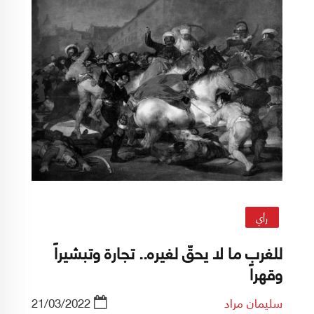
رأي
للغرب ما لا يحقّ لغيره.. تجارة وتبشيراً
وقهراً
سليمان مراد
21/03/2022