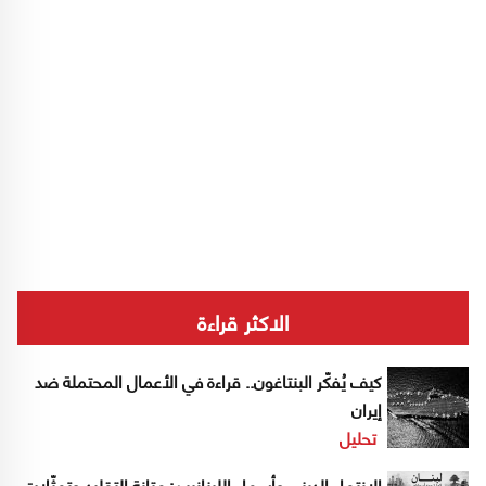
الاكثر قراءة
كيف يُفكّر البنتاغون.. قراءة في الأعمال المحتملة ضد
إيران
تحليل
الانتماء الديني وأسماء اللبنانيين: متانة التقليد وتمثّلات