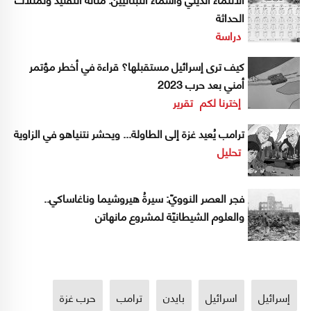
الحداثة
دراسة
كيف ترى إسرائيل مستقبلها؟ قراءة في أخطر مؤتمر
أمني بعد حرب 2023
إخترنا لكم
تقرير
ترامب يُعيد غزة إلى الطاولة... ويحشر نتنياهو في الزاوية
تحليل
فجر العصر النوويّ: سيرةُ هيروشيما وناغاساكي..
والعلوم الشيطانيّة لمشروع مانهاتن
إسرائيل
اسرائيل
بايدن
ترامب
حرب غزة