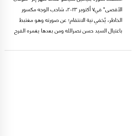
الأقصى" في٧ أكتوبر ٢٠٢٣، شاحب الوجه مكسور
الخاطر، يُخفي نية الانتقام؛ عن صورته وهو مغتبط
باغتيال السيد حسن نصرالله ومن بعدها يغمره الفرح
بسقوط النظام السوري وأخيراً مزهواً باستهداف
إيران واستدراج الأميركيين إلى الحرب التي يشتهيها
منذ سنوات.