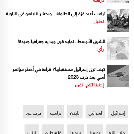
ترامب يُعيد غزة إلى الطاولة... ويحشر نتنياهو في الزاوية
تحليل
الشرق الأوسط.. نهاية قرن وبداية جغرافيا جديدة!
رأي
كيف ترى إسرائيل مستقبلها؟ قراءة في أخطر مؤتمر
أمني بعد حرب 2023
إخترنا لكم
تقرير
إسرائيل
اسرائيل
بايدن
ترامب
حرب غزة
حزب الله
روسيا
سوريا
فلسطين
لبنان