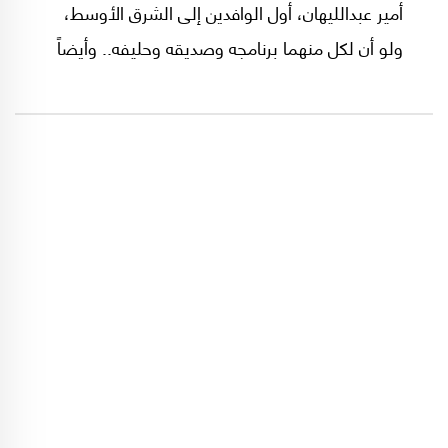
أمير عبدالليهان، أول الوافدين إلى الشرق الأوسط،
ولو أن لكل منهما برنامجه وصديقه وحليفه.. وأيضاً
حساباته الدقيقة؛ إلا أن السؤال المطروح هو كيف
ستتصرف كل من واشنطن وطهران دعماً لحليف كل
منهما في عقر داره؟