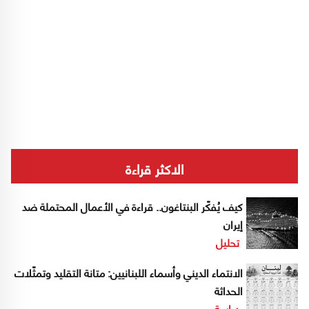
الاكثر قراءة
كيف يُفكّر البنتاغون.. قراءة في الأعمال المحتملة ضد
إيران
تحليل
الانتماء الديني وأسماء اللبنانيين: متانة التقليد وتمثّلات
الحداثة
دراسة