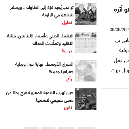
 أثره
ترامب يُعيد غزة إلى الطاولة... ويحشر
نتنياهو في الزاوية
تحليل
09/09/202
الانتماء الديني وأسماء اللبنانيين: متانة
اني بل
التقليد وتمثّلات الحداثة
ولية
دراسة
فرص عمل
الشرق الأوسط.. نهاية قرن وبداية
ويل برزت
جغرافيا جديدة!
رأي
اطر
تسبة
حين تهرب اللاعبة المغربية فرح بحثاً عن
معنى حقيقي لاسمها
تقرير