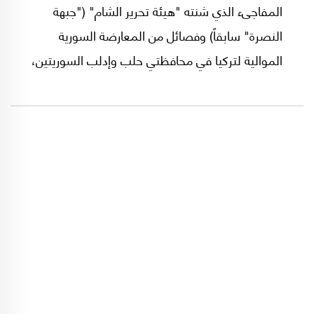
المفاجىء الذي شنته "هيئة تحرير الشام" ("جبهة
النصرة" سابقاً) وفصائل من المعارضة السورية
الموالية لتركيا في محافظتي حلب وإدلب السوريتين،
أن ثمة لاعبين داخليين وإقليميين يريدون الاستثمار
في التحولات التي أفرزتها الحرب الإسرائيلية على
لبنان، والضربات التي تعرض لها "حزب الله" ومن
خلفه إيران في الشهرين الماضيين.