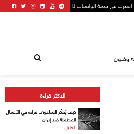
اشترك في خدمة الواتساب
ه وفنون
HOME
TAG
الاكثر قراءة
كيف يُفكّر البنتاغون.. قراءة في الأعمال
المحتملة ضد إيران
تحليل