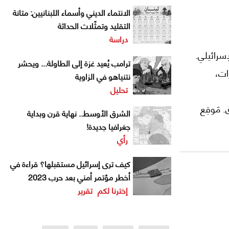
الانتماء الديني وأسماء اللبنانيين: متانة
التقليد وتمثّلات الحداثة
دراسة
إسرائيلي.
ترامب يُعيد غزة إلى الطاولة... ويحشر
ات،
نتنياهو في الزاوية
تحليل
 مَوقِع
الشرق الأوسط.. نهاية قرن وبداية
قامٌ
جغرافيا جديدة!
رأي
ما اتحدوا
لمُراقَة
كيف ترى إسرائيل مستقبلها؟ قراءة في
أخطر مؤتمر أمني بعد حرب 2023
إخترنا لكم
تقرير