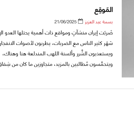
المَوقِع
بسمة عبد العزيز
21/06/2025
ضَربَت إيران منشآتٍ ومواقع ذات أهمية يحتلها العدو ال
سَهَر كثير الناس مع الضربات، يطربون لأصوات الانفجار
ويستعذبون الشَّرر وألسنة اللهب المندلعة هنا وهناك،
ويتحمَّسون مُطالبين بالمزيد، متجاوزين ما كان من شِقاق.
وثانٍ، ضربة وأخرى؛ ردُّ يشفي بعضَ الغليل ولو أعقبه انت
واسع مُتعدّد الأقطاب، وقد تأكد للمتفرجين أن بالإمكانِ 
درءَ العدوان، وانتزاعَ الحقوقِ، واستردادَ شيءٍ من الكرامة ا
على صفحة الأرض.