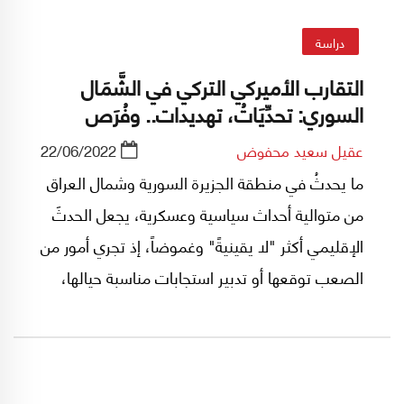
دراسة
التقارب الأميركي التركي في الشَّمَال
السوري: تحدِّيَاتُ، تهديدات.. وفُرَص
عقيل سعيد محفوض
22/06/2022
ما يحدثُ في منطقة الجزيرة السورية وشمال العراق
من متوالية أحداث سياسية وعسكرية، يجعل الحدثَ
الإقليمي أكثر "لا يقينيةً" وغموضاً، إذ تجري أمور من
الصعب توقعها أو تدبير استجابات مناسبة حيالها،
مثل أن "يتحول الموقف" بين الولايات المتحدة
وتركيا، تنافراً، لكن من دون قطيعة، وتقارباً، لكن من
دون توافق تام.