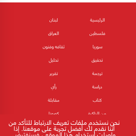
الرئيسية
لبنان
فلسطين
العراق
سوريا
ثقافه وفنون
تحقيق
تحليل
ترجمة
تقرير
دراسة
رأي
كتاب
مقابلة
من الذاكرة
كورونا
نحن نستخدم ملفات تعريف الارتباط للتأكد من
أننا نقدم لك أفضل تجربة على موقعنا. إذا
واصلت استخدام هذا الموقع ، فسنفترض