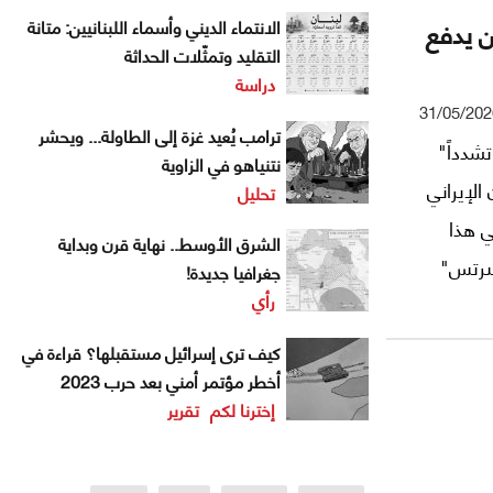
ن يدفع
الانتماء الديني وأسماء اللبنانيين: متانة
التقليد وتمثّلات الحداثة
دراسة
31/05/202
ترامب يُعيد غزة إلى الطاولة... ويحشر
شدداً"
نتنياهو في الزاوية
الإيراني
تحليل
ي هذا
الشرق الأوسط.. نهاية قرن وبداية
ىرتس"
جغرافيا جديدة!
رأي
لولايات
انتظار
كيف ترى إسرائيل مستقبلها؟ قراءة في
 لا يزال
أخطر مؤتمر أمني بعد حرب 2023
إخترنا لكم
تقرير
رض أن
مستعدة