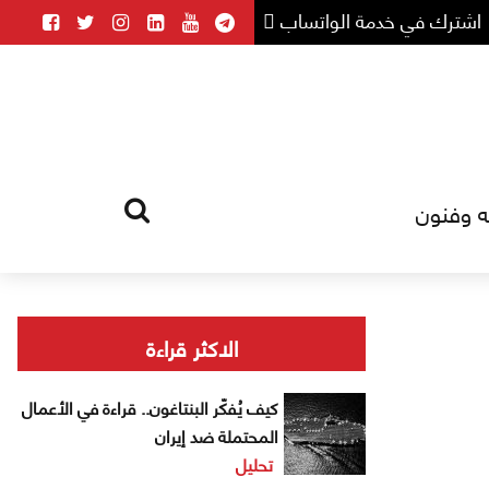
اشترك في خدمة الواتساب
ه وفنون
HOME
TAG
الاكثر قراءة
كيف يُفكّر البنتاغون.. قراءة في الأعمال
المحتملة ضد إيران
تحليل