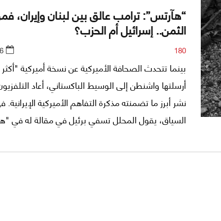
“هآرتس”: ترامب عالق بين لبنان وإيران، فم
الثمن.. إسرائيل أم الحزب؟
6
180
بينما تتحدث الصحافة الأميركية عن نسخة أميركية "أكثر ت
أرسلتها واشنطن إلى الوسيط الباكستاني، أعاد التلفزيون 
نشر أبرز ما تضمنته مذكرة التفاهم الأميركية الإيرانية. ف
السياق، يقول المحلل تسفي برئيل في مقالة له في "ه
إن التقرير الأولّي الذي نُشر قبل ثلاثة أيام بشأن توصُّل ا
المتحدة وإيران إلى الاتفاق على صيغة "مذكرة تفاهُم"، ب
مصادقة ترامب، "لا يوضح ما الذي تحقق فعلاً، وما الذي
محل خلاف، وما هو جدول أعمال المفاوضات التي يُفت
تُدار خلال ستين يوماً من وقف إطلاق النار، وهل إيران 