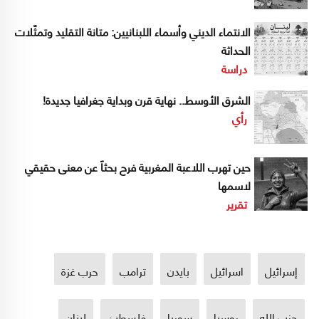
الانتماء الديني وأسماء اللبنانيين: متانة التقليد وتمثّلات
الحداثة
دراسة
الشرق الأوسط.. نهاية قرن وبداية جغرافيا جديدة!
رأي
حين تهرب اللاعبة المغربية فرح بحثاً عن معنى حقيقي
لاسمها
تقرير
إسرائيل
اسرائيل
بايدن
ترامب
حرب غزة
حزب الله
روسيا
سوريا
فلسطين
لبنان