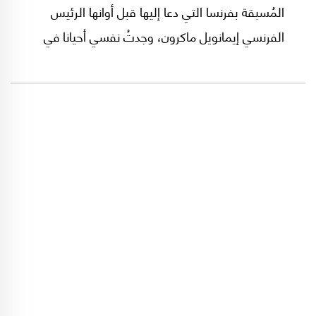
المُسبقة بفرنسا التي دعا إليها قبل أوانها الرئيس
الفرنسي إيمانويل ماكرون، وجدتُ نفسي أحيانا في
حالة شرود ذهني، حيث أفتقد إلى التركيز لما يقوله
المذيعون والمحلّلون بهذا الشأن، وقليل الانتباه إلى
ما أسمعه من تصريحات ترد على ألسنة رموز وقادة
التحالفات الانتخابية على اختلاف مشاربها.