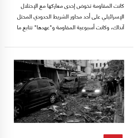
كانت المقاومة تخوض إحدى معاركها مع الإحتلال
الإسرائيلي على أحد محاور الشريط الحدودي المحتل
آنذاك، وكانت أسبوعية المقاومة و"عهدها" تتابع ما
يجري عن بُعد طبعاً، إذ لم يكن مُمكناً او مُتحقّقاً
مواكبة المقاومين بصحافة مكتوبة داخل الشريط
آنذاك، وهو ما كان متاحاً فقط لمصور من "الإعلام
الحربي" في المقاومة فقط لتوثيق عملياتها
ومواجهاتها صوتاً وصورةً. إذ كان الإعلام يومها
مكتوباً يكاد اليوم يندثر، ومسموعاً بالكاد اليوم
يُسمَع، وأما المرئي فكان محدوداً، وهذا كله ما
افتقدته المقاومة في معركة تحرير الشريط التي
تُوّجت بتحريره في العام 2000.