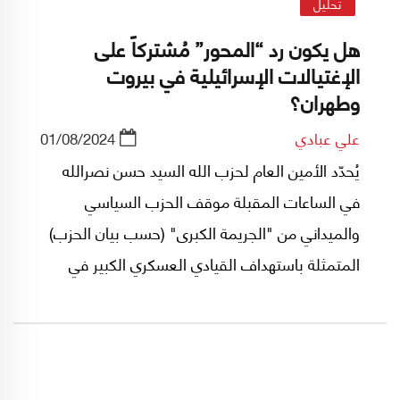
تحليل
هل يكون رد “المحور” مُشتركاً على
الإغتيالات الإسرائيلية في بيروت
وطهران؟
علي عبادي
01/08/2024
يُحدّد الأمين العام لحزب الله السيد حسن نصرالله
في الساعات المقبلة موقف الحزب السياسي
والميداني من "الجريمة الكبرى" (حسب بيان الحزب)
المتمثلة باستهداف القيادي العسكري الكبير في
الحزب الشهيد فؤاد شكر المعروف بـ"السيد
محسن".. إلا أن ذلك لا يمنع من طرح بعض الأسئلة
والاستنتاجات حول ما جرى بين لبنان وإيران وبينهما
العراق في الساعات الماضية.