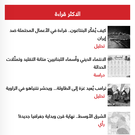
الاكثر قراءة
كيف يُفكّر البنتاغون.. قراءة في الأعمال المحتملة ضد
إيران
تحليل
الانتماء الديني وأسماء اللبنانيين: متانة التقليد وتمثّلات
الحداثة
دراسة
ترامب يُعيد غزة إلى الطاولة... ويحشر نتنياهو في الزاوية
تحليل
الشرق الأوسط.. نهاية قرن وبداية جغرافيا جديدة!
رأي