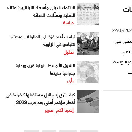
نات
الانتماء الديني وأسماء اللبنانيين: متانة
التقليد وتمثّلات الحداثة
دراسة
22/02/202
ترامب يُعيد غزة إلى الطاولة... ويحشر
سيقى في
نتنياهو في الزاوية
اتفي
تحليل
وعية وسط
الشرق الأوسط.. نهاية قرن وبداية
ت
جغرافيا جديدة!
رأي
اهزة
كيف ترى إسرائيل مستقبلها؟ قراءة في
أخطر مؤتمر أمني بعد حرب 2023
إخترنا لكم
تقرير