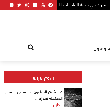
اشترك في خدمة الواتساب
ه وفنون
HOME
TAG
الاكثر قراءة
كيف يُفكّر البنتاغون.. قراءة في الأعمال
المحتملة ضد إيران
تحليل