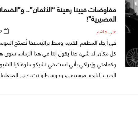
مفاوضات فيينا رهينة “الأثمان”.. و”الضما
المصيرية”!
علي هاشم
2
في أرجاء المطعم القديم وسط براتيسلافا تُصدّح المو
كل مكان. لا شيء هنا يقول إننا في هذا الزمان، سوى ه
وكمامتي وإدراكي بأني لست في تشيكوسلوفاكيا الشي
الحرب الباردة. موسيقى، وجوه، طاولات، حتى المتعلقا
الموضوعة على الجدران، كلها لم تغادر زمناً آخر، وكأنها ج
لاستعادته في لحظة دولية حاسمة.