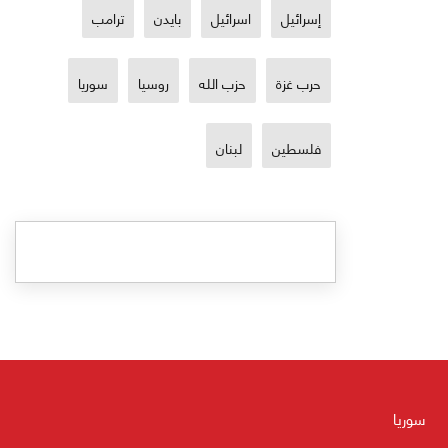
إسرائيل
اسرائيل
بايدن
ترامب
حرب غزة
حزب الله
روسيا
سوريا
فلسطين
لبنان
سوريا