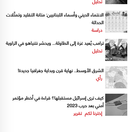
تحليل
الانتماء الديني وأسماء اللبنانيين: متانة التقليد وتمثّلات
الحداثة
دراسة
ترامب يُعيد غزة إلى الطاولة... ويحشر نتنياهو في الزاوية
تحليل
الشرق الأوسط.. نهاية قرن وبداية جغرافيا جديدة!
رأي
كيف ترى إسرائيل مستقبلها؟ قراءة في أخطر مؤتمر
أمني بعد حرب 2023
إخترنا لكم
تقرير