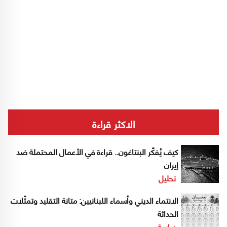
الاكثر قراءة
كيف يُفكّر البنتاغون.. قراءة في الأعمال المحتملة ضد
إيران
تحليل
الانتماء الديني وأسماء اللبنانيين: متانة التقليد وتمثّلات
الحداثة
دراسة