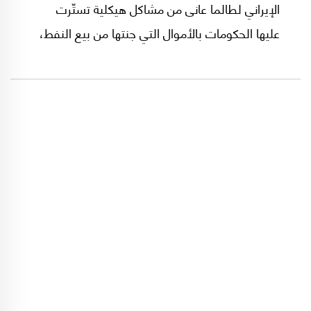
الإيراني لطالما عانى من مشاكل هيكلية تستّرت
عليها الحكومات بالأموال التي جنتها من بيع النفط،
موضحًا في مقابلة مع مجلة "أنديشه بويا" أنه في
ظل عدم وجود هذا المال، فإن الازمات تشتد وتصبح
قضايا اجتماعية وسياسية. وقد ترجم موقع "جاده
إيران" المقابلة المطولة مع سريع القلم من
الفارسية إلى العربية، وفي ما يلي أبرز ما تضمنته: