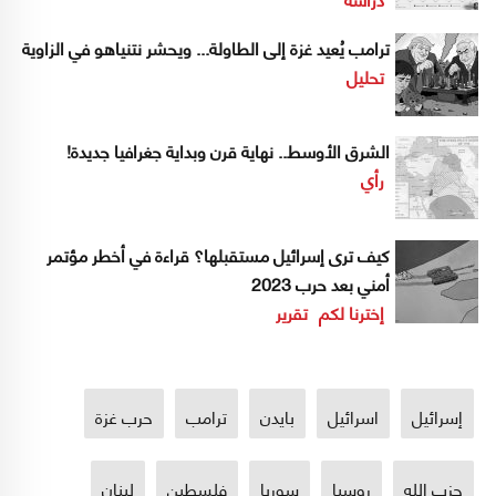
ترامب يُعيد غزة إلى الطاولة... ويحشر نتنياهو في الزاوية
تحليل
الشرق الأوسط.. نهاية قرن وبداية جغرافيا جديدة!
رأي
كيف ترى إسرائيل مستقبلها؟ قراءة في أخطر مؤتمر
أمني بعد حرب 2023
إخترنا لكم
تقرير
إسرائيل
اسرائيل
بايدن
ترامب
حرب غزة
حزب الله
روسيا
سوريا
فلسطين
لبنان