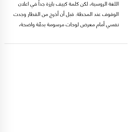
اللغة الروسية، لكن كلمة كييف بارزة جداً في اعلان
الوقوف عند المحطة. قبل أن أخرج من القطار وجدت
نفسي أمام معرض لوحات مرسومة بدقّة واضحة،
تحت أقواس مصممة بإتقان من الحقبة السوفياتية.
فجأة، وجدت نفسي أيضاً في ثقب أسود ينقلني بين
حاضر الرئيس الروسي فلاديمير بوتين وحرب بلاده
في أوكرانيا، وبين أمس نيكيتا خروشوف الذي أمر
ببناء محطة كييفسكايا، وهو الزعيم السوفياتي الذي
أهدى إلى الشعب الأوكراني شبه جزيرة القرم في
العام 1954 وهو ذات عام بناء المحطة.