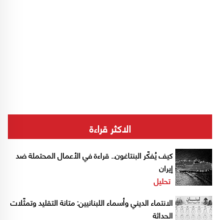
الاكثر قراءة
كيف يُفكّر البنتاغون.. قراءة في الأعمال المحتملة ضد
إيران
تحليل
الانتماء الديني وأسماء اللبنانيين: متانة التقليد وتمثّلات
الحداثة