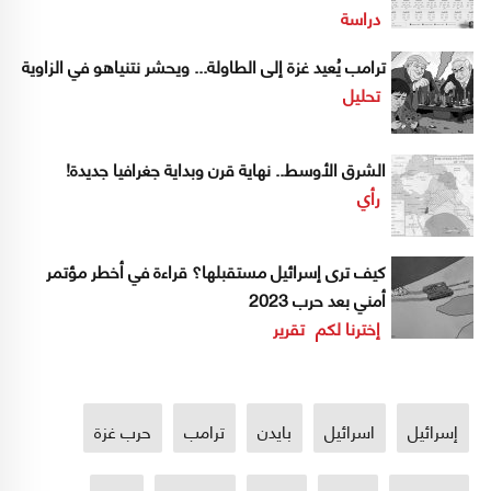
دراسة
ترامب يُعيد غزة إلى الطاولة... ويحشر نتنياهو في الزاوية
تحليل
الشرق الأوسط.. نهاية قرن وبداية جغرافيا جديدة!
رأي
كيف ترى إسرائيل مستقبلها؟ قراءة في أخطر مؤتمر
أمني بعد حرب 2023
إخترنا لكم
تقرير
إسرائيل
اسرائيل
بايدن
ترامب
حرب غزة