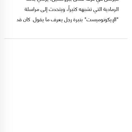
الرمادية التي تشبهه كثيراً، ويتحدث إلى مراسلة
"الإيكونوميست" بنبرة رجل يعرف ما يقول. كان قد
خاض حملة انتخابية مرهقة، انتهت به إلى كرسي
المستشارية في برلين، وكان يشعر بأنه يملك الآن ما
يكفي من الخبرة ليقرأ شخصيات العالم. تحدث عن
دونالد ترامب، ووصف التفاوض معه بأنه سيكون
"سهلاً للغاية". قالها بثقة القاضي الذي أمضى عمره
في المحاكم، لكن الأيام بيّنت أنه كان على حق في
رؤيته للمحاكم، لكنه نسي أن السياسة الدولية.. أمرٌ
مختلف كلياً.