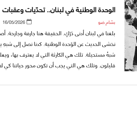
الوحدة الوطنية في لبنان.. تحدّيات وعقبات
بسّام ضو
16/05/2026
بلغنا في لبنان أدنى دَرَكٍ. الحقيقة هنا جارفة وجارحة. أص
نخشى الحديث عن الوَحدة الوطنية. كدنا نصل إلى شبهِ يقي
شبهُ مستحيلة. تلك هي الكارثة التي لا يعترف بها، ويعلن ع
قليلون. وتلك هي التي يجب أن تكون محور حياتنا كي لا ت
إلى عبارة جوفاء، وقالبٍ لفظيٍّ مَيْتٍ، وشعار اِستلابيٍّ ي
للاستهلاكِ في المناسبات والتصريحات. كلمات مُحنَّطة
تُستخدَمُ للتكاذُبِ الطائفي المتبادل، ولسدِّ فراغٍ سياسيٍّ
وإنسانيّ.