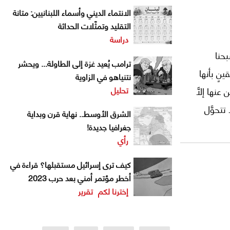
الانتماء الديني وأسماء اللبنانيين: متانة
التقليد وتمثّلات الحداثة
دراسة
بحنا
ترامب يُعيد غزة إلى الطاولة... ويحشر
نٍ بأنها
نتنياهو في الزاوية
تحليل
نها إلَّا
تحوَّل
الشرق الأوسط.. نهاية قرن وبداية
ُستدعى
جغرافيا جديدة!
رأي
 أمستْ
 وجوديٍّ
كيف ترى إسرائيل مستقبلها؟ قراءة في
أخطر مؤتمر أمني بعد حرب 2023
إخترنا لكم
تقرير