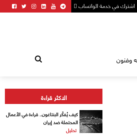
اشترك في خدمة الواتساب
ه وفنون
HOME
TAG
الاكثر قراءة
كيف يُفكّر البنتاغون.. قراءة في الأعمال
المحتملة ضد إيران
تحليل