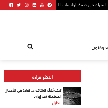
اشترك في خدمة الواتساب
ه وفنون
HOME
TAG
الاكثر قراءة
كيف يُفكّر البنتاغون.. قراءة في الأعمال
المحتملة ضد إيران
تحليل