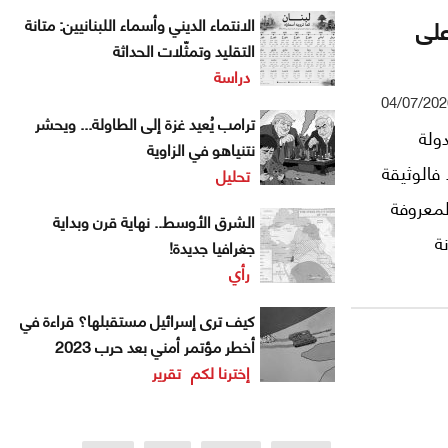
على
الانتماء الديني وأسماء اللبنانيين: متانة
التقليد وتمثّلات الحداثة
دراسة
04/07/202
ترامب يُعيد غزة إلى الطاولة... ويحشر
ولة
نتنياهو في الزاوية
 فالوثيقة
تحليل
بتاريخ 26 حزيران/يونيو 2026، والمعروفة
الشرق الأوسط.. نهاية قرن وبداية
ة
جغرافيا جديدة!
رأي
ر، بل هي
تمس جوهر
كيف ترى إسرائيل مستقبلها؟ قراءة في
أخطر مؤتمر أمني بعد حرب 2023
إخترنا لكم
تقرير