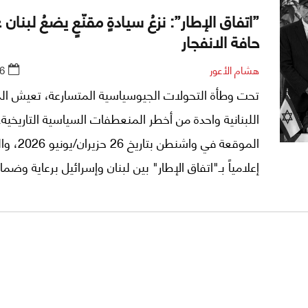
​”اتفاق الإطار”: نزعُ سيادةٍ مقنّعٍ يضعُ لبنان 
حافة الانفجار
هشام الأعور
6
​تحت وطأة التحولات الجيوسياسية المتسارعة، تعيش الد
اللبنانية واحدة من أخطر المنعطفات السياسية التاريخية.
الموقعة في واشنطن 
إعلامياً بـ"اتفاق الإطار" بين لبنان وإسرائيل برعاية وضمان
الولايات المتحدة، لا يمكن قراءتها كإنجاز دبلوماسي عاب
وثيقة بالغة الخطورة تؤسس لالتزامات دولية مجحفة 
الوجود السيادي للبنان.