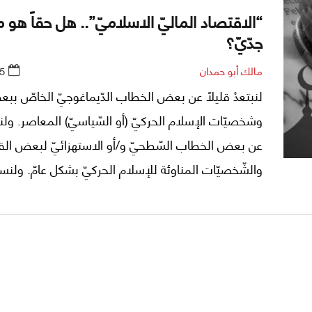
“الاقتصاد الماليّ الاسلاميّ”.. هل حقاً هو 
جدّيّ؟
مالك أبو حمدان
5
لنبتعدْ قليلاً عن بعض الخطاب الدّيماغوجيّ الخاصّ ب
وشخصيّات الإسلام الحركيّ (أو السّياسيّ) المعاصر. ولنبت
عن بعض الخطاب السّطحيّ و/أو الاستهزائيّ لبعض ال
والشّخصيّات المناوئة للإسلام الحركيّ بشكل عامّ. ولنسألْ
وبموضوعيّة وبأمانة فكريّة صارمة: هل يُمكن استقراء وبن
مفهوم جدّيّ لـ"اقتصاد اسلاميّ" (أو "اقتصاد ماليّ اسلا
من خلال كُتُب وقواعد وأحكام وآراء التّراث النّقليّ الاسلا
وعلى رأسه، التّراث الفقهيّ الاسلاميّ؟