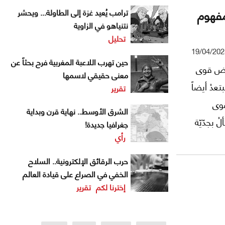
مفهوم
ترامب يُعيد غزة إلى الطاولة... ويحشر
نتنياهو في الزاوية
تحليل
19/04/202
حين تهرب اللاعبة المغربية فرح بحثاً عن
بعض قوى
معنى حقيقي لاسمها
عدْ أيضاً
تقرير
قوى
الشرق الأوسط.. نهاية قرن وبداية
 بجدّيّة
جغرافيا جديدة!
رأي
اء
ميّ")..
حرب الرقائق الإلكترونية.. السلاح
ميّ،
الخفي في الصراع على قيادة العالم
إخترنا لكم
تقرير