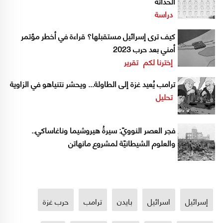
الحداثة
دراسة
كيف ترى إسرائيل مستقبلها؟ قراءة في أخطر مؤتمر
أمني بعد حرب 2023
إخترنا لكم
تقرير
ترامب يُعيد غزة إلى الطاولة... ويحشر نتنياهو في الزاوية
تحليل
فجر العصر النوويّ: سيرةُ هيروشيما وناغاساكي..
والعلوم الشيطانيّة لمشروع مانهاتن
إسرائيل
اسرائيل
بايدن
ترامب
حرب غزة