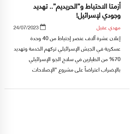
أزمتا الاحتياط و”الحريديم”.. تهديد
وجودي لإسرائيل!
مهدي عقيل
24/07/2023
إعلان عشرة آلاف عنصر إحتياط من 40 وحدة
عسكرية في الجيش الإسرائيلي تركهم الخدمة وتهديد
70% من الطيارين في سلاح الجو الإسرائيلي
بالإضراب اعتراضاً على مشروع "الإصلاحات
القضائية"، هما خطوتان توازيان بأبعادهما الانقسام
الحاصل في المجتمع الإسرائيلي وما تسمى
"التهديدات الخارجية"، ولا سيما من "الجبهة
الشمالية".