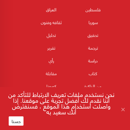
فلسطين
العراق
سوريا
ثقافه وفنون
تحقيق
تحليل
ترجمة
تقرير
دراسة
رأي
كتاب
مقابلة
من الذاكرة
كورونا
نحن نستخدم ملفات تعريف الارتباط للتأكد من
أننا نقدم لك أفضل تجربة على موقعنا. إذا
واصلت استخدام هذا الموقع ، فسنفترض
أنك سعيد به
حسنا
180POST جميع الحقوق محفوظة 2026