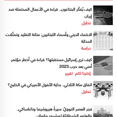
كيف يُفكّر البنتاغون.. قراءة في الأعمال المحتملة ضد
إيران
تحليل
الانتماء الديني وأسماء اللبنانيين: متانة التقليد وتمثّلات
الحداثة
دراسة
كيف ترى إسرائيل مستقبلها؟ قراءة في أخطر مؤتمر
أمني بعد حرب 2023
إخترنا لكم
تقرير
اتفاق مكة الثلاثي.. بداية الأفول الأميركي في الخليج؟
تحليل
فجر العصر النوويّ: سيرةُ هيروشيما وناغاساكي..
والعلوم الشيطانيّة لمشروع مانهاتن