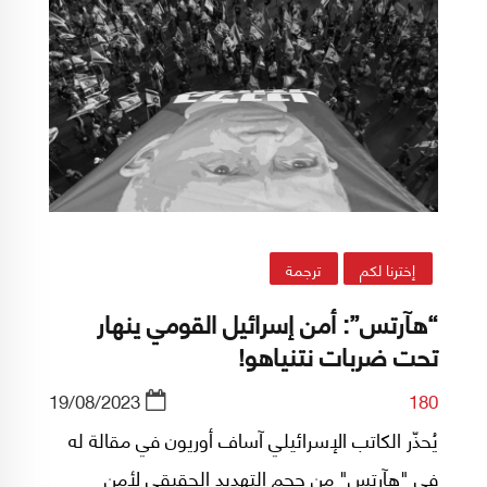
إخترنا لكم
ترجمة
“هآرتس”: أمن إسرائيل القومي ينهار
تحت ضربات نتنياهو!
19/08/2023
180
يُحذّر الكاتب الإسرائيلي آساف أوريون في مقالة له
في "هآرتس" من حجم التهديد الحقيقي لأمن