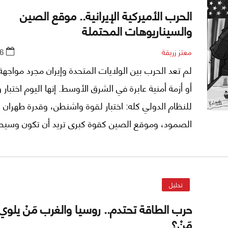
الحرب الأميركية الإيرانية.. موقع الصين
والسيناريوهات المحتملة
معتز زريقة
6
لم تعد الحرب بين الولايات المتحدة وإيران مجرد مواجه
أو أزمة أمنية عابرة في الشرق الأوسط. إنها اليوم اختبار
للنظام الدولي كله: اختبار لقوة واشنطن، وقدرة طهران 
الصمود، وموقع الصين كقوة كبرى تريد أن تكون وسيطا
جهة، ومنافساً استراتيجياً لأميركا من جهة أخرى. هذه الح
تدور فقط حول الصواريخ والسفن ومضيق هرمز، بل تدور 
حول النفط، العقوبات، سلاسل الإمداد، الذكاء الاصطنا
تحليل
المعادن النادرة، ومن يملك حق الشراكة في إدارة النظام
حرب الطاقة تحتدم.. روسيا والغرب مَنْ يلوي ذ
المقبل.
مَنْ؟