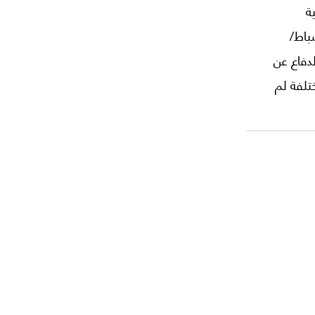
ة
جو بايدن. ما لم يكن مُتخيلاً قبل 24 شباط/
لدفاع عن
، مقاربات مختلفة لم
تكن في الحسبان عندما دخل بايدن البيت الأبيض رئيساً في 20