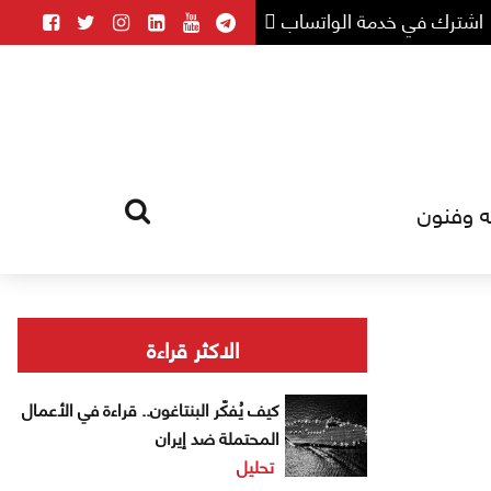
اشترك في خدمة الواتساب
ه وفنون
HOME
TAG
الاكثر قراءة
كيف يُفكّر البنتاغون.. قراءة في الأعمال
المحتملة ضد إيران
تحليل