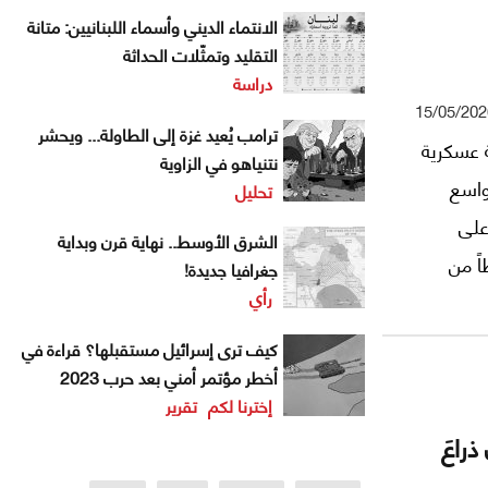
الانتماء الديني وأسماء اللبنانيين: متانة
التقليد وتمثّلات الحداثة
دراسة
15/05/202
ترامب يُعيد غزة إلى الطاولة... ويحشر
ة عسكرية
نتنياهو في الزاوية
 واسع
تحليل
على
الشرق الأوسط.. نهاية قرن وبداية
ً من
جغرافيا جديدة!
رأي
رب لا
أيضاً
كيف ترى إسرائيل مستقبلها؟ قراءة في
عي،
أخطر مؤتمر أمني بعد حرب 2023
إخترنا لكم
تقرير
 العالمي
راعَ