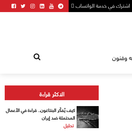
اشترك في خدمة الواتساب
ه وفنون
HOME
TAG
الاكثر قراءة
كيف يُفكّر البنتاغون.. قراءة في الأعمال
المحتملة ضد إيران
تحليل