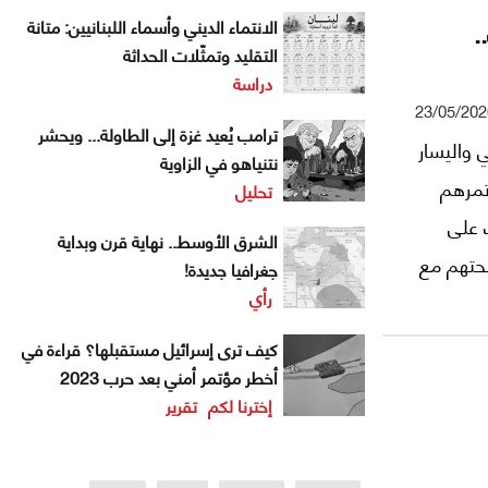
.
الانتماء الديني وأسماء اللبنانيين: متانة
التقليد وتمثّلات الحداثة
دراسة
23/05/202
ترامب يُعيد غزة إلى الطاولة... ويحشر
 واليسار
نتنياهو في الزاوية
ؤتمرهم
تحليل
ذت على
الشرق الأوسط.. نهاية قرن وبداية
لحتهم مع
جغرافيا جديدة!
رأي
ة"، وفي
لحزب
كيف ترى إسرائيل مستقبلها؟ قراءة في
أخطر مؤتمر أمني بعد حرب 2023
إخترنا لكم
تقرير