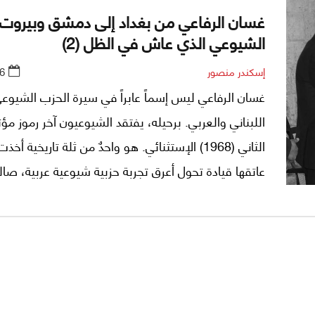
غسان الرفاعي من بغداد إلى دمشق وبيروت.
الشيوعي الذي عاش في الظل (2)
إسكندر منصور
6
غسان الرفاعي ليس إسماً عابراً في سيرة الحزب الشيوعي
اللبناني والعربي. برحيله، يفتقد الشيوعيون آخر رموز م
الثاني (1968) الإستثنائي. هو واحدٌ من ثلة تاريخية أخ
عاتقها قيادة تحول أعرق تجربة حزبية شيوعية عربية، صا
"القضية القومية" إلى حد طغيانها على"القضية الوطني
الوقت نفسه، كان "الرفيق غسان" شاهداً على تشظي ا
الواحد ومعه كل البيت اليساري اللبناني.