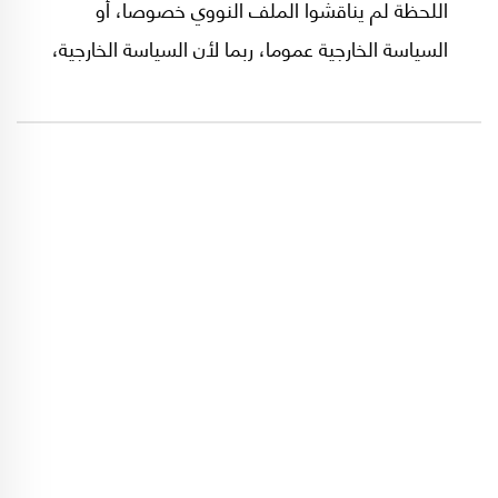
اللحظة لم يناقشوا الملف النووي خصوصا، أو
السياسة الخارجية عموما، ربما لأن السياسة الخارجية،
كما سبق وقال القائد الأعلى آية الله علي خامنئي،
هي عملية تنفيذية بالنسبة للوزارة والحكومة عندما
يعملوا منفردين، لأن وضع العناوين الرئيسية هو
عمل مؤسسات الدولة المختصة مجتمعة.