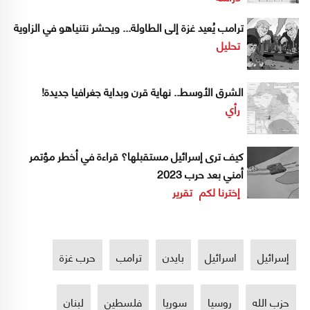
ترامب يُعيد غزة إلى الطاولة... ويحشر نتنياهو في الزاوية
تحليل
الشرق الأوسط.. نهاية قرن وبداية جغرافيا جديدة!
رأي
كيف ترى إسرائيل مستقبلها؟ قراءة في أخطر مؤتمر
أمني بعد حرب 2023
إخترنا لكم
تقرير
إسرائيل
اسرائيل
بايدن
ترامب
حرب غزة
حزب الله
روسيا
سوريا
فلسطين
لبنان