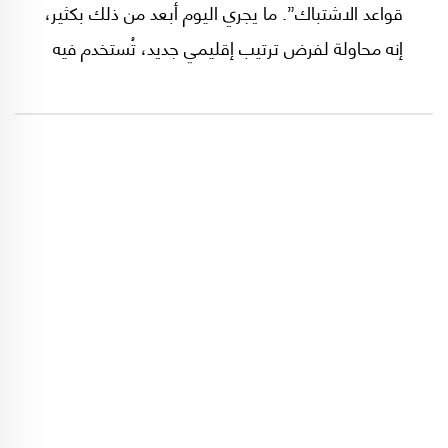
قواعد الاشتباك”. ما يجري اليوم أبعد من ذلك بكثير،
إنه محاولة لفرض ترتيب إقليمي جديد، تُستخدم فيه
القوة العسكرية لتثبيت موازين قوى ولتعطيل أي
مسار يمكن أن يخرج لبنان من دائرة العجز، أو يفتح
شرق المتوسط على معادلة أكثر توازنًا. وفي قلب
هذا المشهد، يقف ملف الغاز الطبيعي بوصفه أكثر
من ملف اقتصادي؛ إنه ملف سيادي وجيوسياسي
وأمني، بل أحد أهم مفاتيح الصراع على مستقبل
المنطقة.