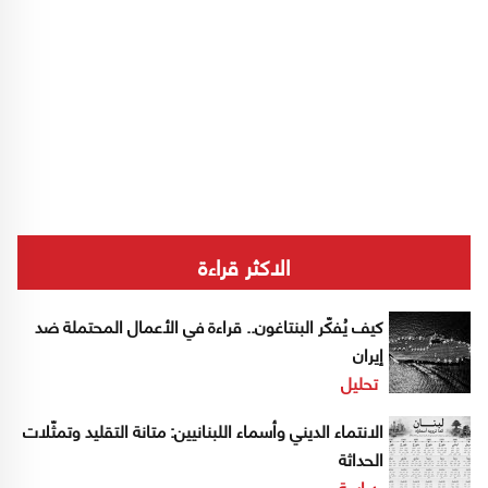
الاكثر قراءة
كيف يُفكّر البنتاغون.. قراءة في الأعمال المحتملة ضد
إيران
تحليل
الانتماء الديني وأسماء اللبنانيين: متانة التقليد وتمثّلات
الحداثة
دراسة