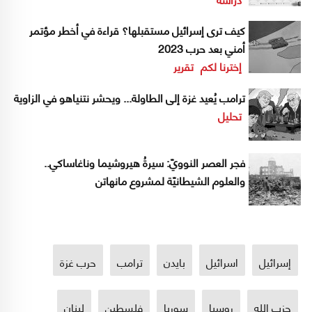
كيف ترى إسرائيل مستقبلها؟ قراءة في أخطر مؤتمر
أمني بعد حرب 2023
إخترنا لكم
تقرير
ترامب يُعيد غزة إلى الطاولة... ويحشر نتنياهو في الزاوية
تحليل
فجر العصر النوويّ: سيرةُ هيروشيما وناغاساكي..
والعلوم الشيطانيّة لمشروع مانهاتن
إسرائيل
اسرائيل
بايدن
ترامب
حرب غزة
حزب الله
روسيا
سوريا
فلسطين
لبنان