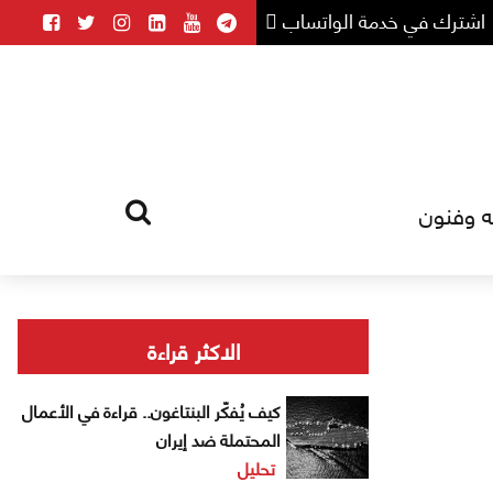
اشترك في خدمة الواتساب
ه وفنون
HOME
TAG
الاكثر قراءة
كيف يُفكّر البنتاغون.. قراءة في الأعمال
المحتملة ضد إيران
تحليل