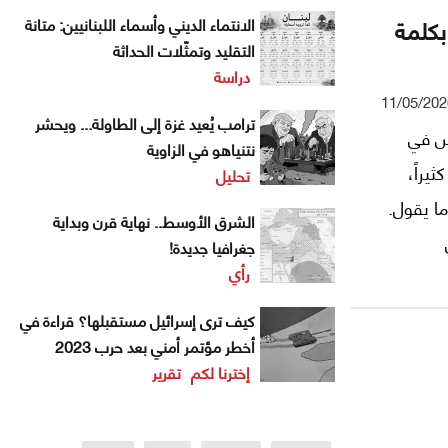
بكلمة
الانتماء الديني وأسماء اللبنانيين: متانة
التقليد وتمثّلات الحداثة
دراسة
11/05/202
ترامب يُعيد غزة إلى الطاولة... ويحشر
س في
نتنياهو في الزاوية
يراً،
تحليل
ا يقول.
الشرق الأوسط.. نهاية قرن وبداية
جغرافيا جديدة!
رأي
كفي من
، ووصف
كيف ترى إسرائيل مستقبلها؟ قراءة في
لقاضي
أخطر مؤتمر أمني بعد حرب 2023
إخترنا لكم
تقرير
 على حق
 مختلف