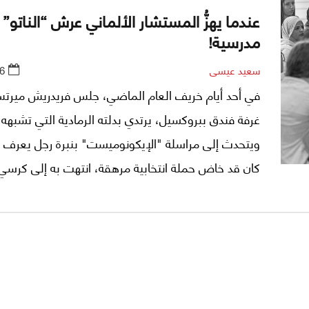
عندما يهزُّ المستشار الألماني عرش “الناتو” 
مدرسية!
سعيد عيسى
6
في أحد أيام خريف العام الماضي، جلس فريدريش ميرت
غرفة فندق ببروكسيل، يرتدي بدلته الرمادية التي تشبهه كث
ويتحدث إلى مراسلة "الإيكونوميست" بنبرة رجل يعرف م
كان قد خاض حملة انتخابية مرهقة، انتهت به إلى كرسي
المستشارية في برلين، وكان يشعر بأنه يملك الآن ما ي
الخبرة ليقرأ شخصيات العالم. تحدث عن دونالد ترامب
التفاوض معه بأنه سيكون "سهلاً للغاية". قالها بثقة ا
الذي أمضى عمره في المحاكم، لكن الأيام بيّنت أنه كان
في رؤيته للمحاكم، لكنه نسي أن السياسة الدولية.. أمرٌ