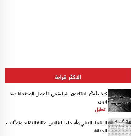
الاكثر قراءة
كيف يُفكّر البنتاغون.. قراءة في الأعمال المحتملة ضد
إيران
تحليل
الانتماء الديني وأسماء اللبنانيين: متانة التقليد وتمثّلات
الحداثة