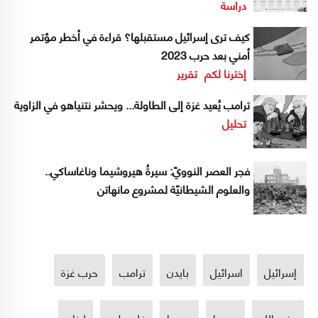
دراسة
كيف ترى إسرائيل مستقبلها؟ قراءة في أخطر مؤتمر
أمني بعد حرب 2023
إخترنا لكم
تقرير
ترامب يُعيد غزة إلى الطاولة... ويحشر نتنياهو في الزاوية
تحليل
فجر العصر النوويّ: سيرةُ هيروشيما وناغاساكي..
والعلوم الشيطانيّة لمشروع مانهاتن
إسرائيل
اسرائيل
بايدن
ترامب
حرب غزة
حزب الله
روسيا
سوريا
فلسطين
لبنان