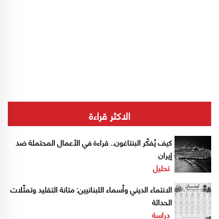
الاكثر قراءة
كيف يُفكّر البنتاغون.. قراءة في الأعمال المحتملة ضد
إيران
تحليل
الانتماء الديني وأسماء اللبنانيين: متانة التقليد وتمثّلات
الحداثة
دراسة