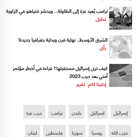
ترامب يُعيد غزة إلى الطاولة... ويحشر نتنياهو في الزاوية
تحليل
الشرق الأوسط.. نهاية قرن وبداية جغرافيا جديدة!
رأي
كيف ترى إسرائيل مستقبلها؟ قراءة في أخطر مؤتمر
أمني بعد حرب 2023
إخترنا لكم
تقرير
إسرائيل
اسرائيل
بايدن
ترامب
حرب غزة
حزب الله
روسيا
سوريا
فلسطين
لبنان