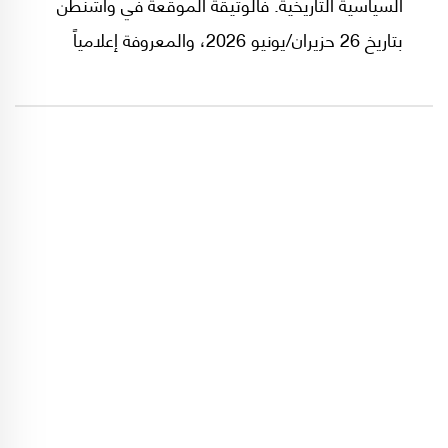
السياسية التاريخية. فالوثيقة الموقعة في واشنطن
بتاريخ 26 حزيران/يونيو 2026، والمعروفة إعلامياً
بـ"اتفاق الإطار" بين لبنان وإسرائيل برعاية وضمانة
الولايات المتحدة، لا يمكن قراءتها كإنجاز دبلوماسي
عابر، بل هي وثيقة بالغة الخطورة تؤسس لالتزامات
دولية مجحفة تمس جوهر الوجود السيادي للبنان.