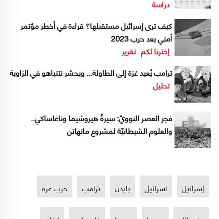
دراسة
كيف ترى إسرائيل مستقبلها؟ قراءة في أخطر مؤتمر
أمني بعد حرب 2023
إخترنا لكم
تقرير
ترامب يُعيد غزة إلى الطاولة... ويحشر نتنياهو في الزاوية
تحليل
فجر العصر النوويّ: سيرةُ هيروشيما وناغاساكي..
والعلوم الشيطانيّة لمشروع مانهاتن
إسرائيل
اسرائيل
بايدن
ترامب
حرب غزة