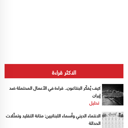
الاكثر قراءة
كيف يُفكّر البنتاغون.. قراءة في الأعمال المحتملة ضد
إيران
تحليل
الانتماء الديني وأسماء اللبنانيين: متانة التقليد وتمثّلات
الحداثة