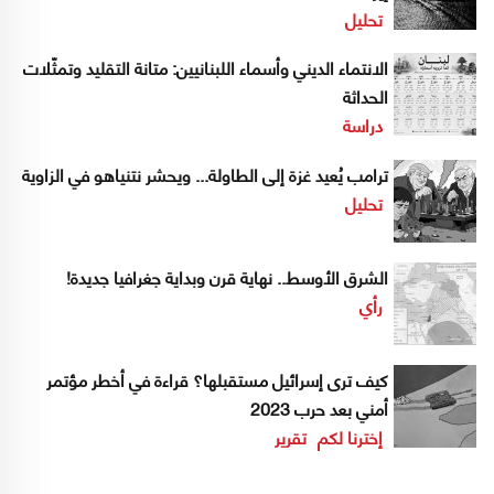
تحليل
الانتماء الديني وأسماء اللبنانيين: متانة التقليد وتمثّلات
الحداثة
دراسة
ترامب يُعيد غزة إلى الطاولة... ويحشر نتنياهو في الزاوية
تحليل
الشرق الأوسط.. نهاية قرن وبداية جغرافيا جديدة!
رأي
كيف ترى إسرائيل مستقبلها؟ قراءة في أخطر مؤتمر
أمني بعد حرب 2023
إخترنا لكم
تقرير