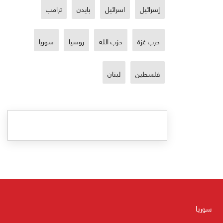
إسرائيل
اسرائيل
بايدن
ترامب
حرب غزة
حزب الله
روسيا
سوريا
فلسطين
لبنان
سوريا