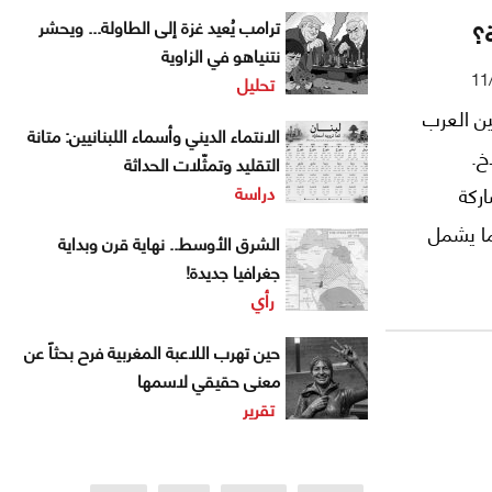
ة؟
ترامب يُعيد غزة إلى الطاولة... ويحشر
نتنياهو في الزاوية
11
تحليل
ين العرب
الانتماء الديني وأسماء اللبنانيين: متانة
خ.
التقليد وتمثّلات الحداثة
دراسة
اركة
ما يشمل
الشرق الأوسط.. نهاية قرن وبداية
ًا عربيًا
جغرافيا جديدة!
رأي
حين تهرب اللاعبة المغربية فرح بحثاً عن
معنى حقيقي لاسمها
تقرير