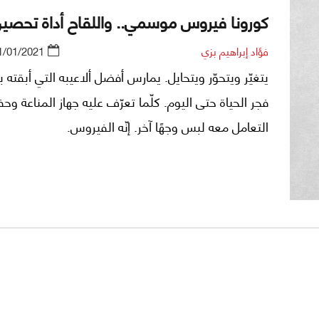
كورونا فيروس موسمي.. واللقاح أداة تحصي
فؤاد إبراهيم بزي
1/01/2021
يتغيّر ويتحوّر ويتحايل. يمارس أفضل ألاعيبه التي أبقته بي
فجر الحياة حتى اليوم. كلّما تعرّف عليه جهاز المناعة و
التعامل معه لبس وجهًا آخر. إنّه الفيروس.