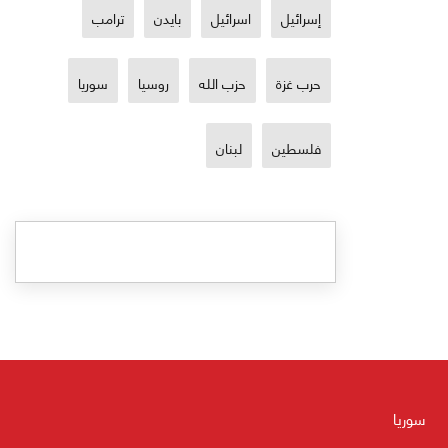
إسرائيل
اسرائيل
بايدن
ترامب
حرب غزة
حزب الله
روسيا
سوريا
فلسطين
لبنان
سوريا