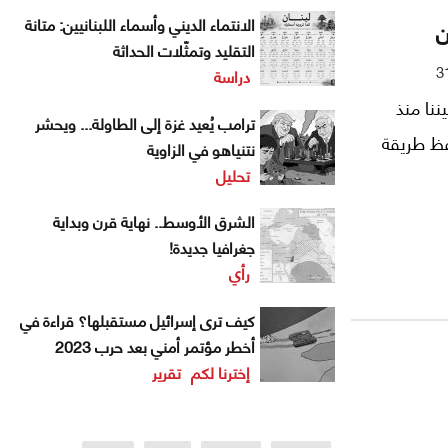
ن
الانتماء الديني وأسماء اللبنانيين: متانة
التقليد وتمثّلات الحداثة
3
دراسة
ننا منذ
ترامب يُعيد غزة إلى الطاولة... ويحشر
حفظ طريقة
نتنياهو في الزاوية
تحليل
الشرق الأوسط.. نهاية قرن وبداية
جغرافيا جديدة!
رأي
كيف ترى إسرائيل مستقبلها؟ قراءة في
أخطر مؤتمر أمني بعد حرب 2023
إخترنا لكم
تقرير