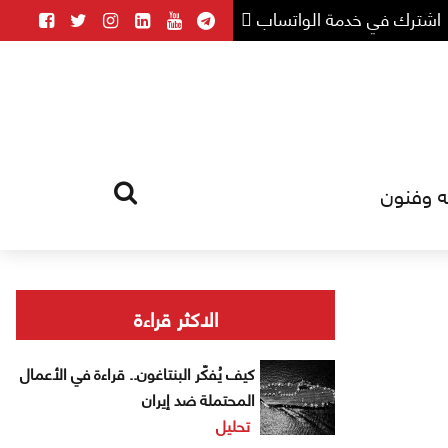
اشترك في خدمة الواتساب
ه وفنون
HOME
TAG
الاكثر قراءة
كيف يُفكّر البنتاغون.. قراءة في الأعمال
المحتملة ضد إيران
تحليل