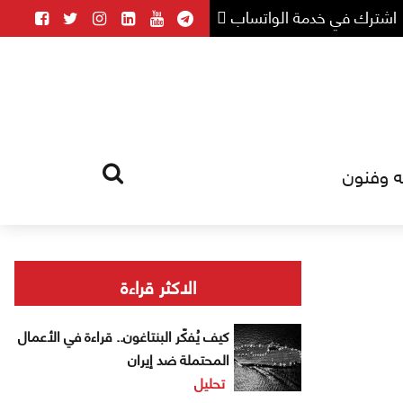
اشترك في خدمة الواتساب
ه وفنون
HOME
TAG
الاكثر قراءة
كيف يُفكّر البنتاغون.. قراءة في الأعمال
المحتملة ضد إيران
تحليل