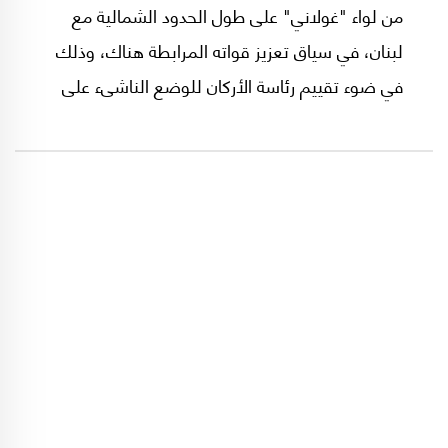
من لواء "غولاني" على طول الحدود الشمالية مع
لبنان، في سياق تعزيز قواته المرابطة هناك، وذلك
في ضوء تقييم رئاسة الأركان للوضع الناشىء على
خلفية إحتمالات رد حزب الله على مقتل أحد عناصره
في محيط مطار دمشق خلال غارة نفذها الطيران
الحربي الإسرائيلي يوم الاثنين الفائت، ولم تتبناها
تل أبيب رسمياً، على جاري عادتها.