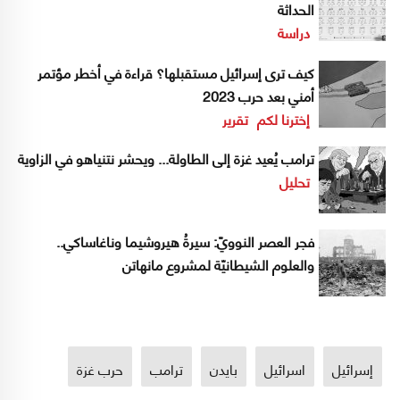
الحداثة
دراسة
كيف ترى إسرائيل مستقبلها؟ قراءة في أخطر مؤتمر
أمني بعد حرب 2023
إخترنا لكم
تقرير
ترامب يُعيد غزة إلى الطاولة... ويحشر نتنياهو في الزاوية
تحليل
فجر العصر النوويّ: سيرةُ هيروشيما وناغاساكي..
والعلوم الشيطانيّة لمشروع مانهاتن
إسرائيل
اسرائيل
بايدن
ترامب
حرب غزة