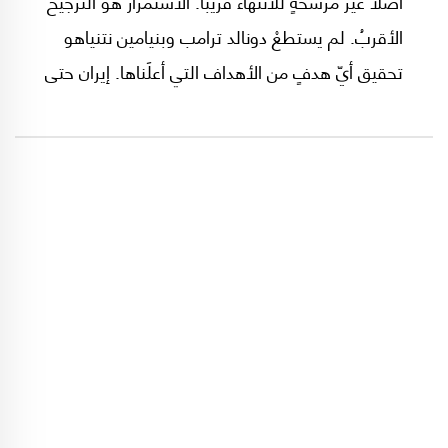
أصلاً غير مرشَّحةٍ للانتهاء قريباً. الاستمرار هو الترجيح
الأقربُ. لم يستطعْ دونالد ترامب وبنيامين نتنياهو
تحقيق أيّ هدفٍ من الأهداف التي أعلَناها. إيران حتى
هذه اللحظة منتصِرةٌ انتصاراً واضحاً قد يتحوَّلُ لاحقاً
إلى حاسم: النظام لم يسقط. الدولة لم تتفكك.
المعرفة النووية باقية. المقدرة الصاروخية
محفوظة.اغتيال القادة أدَّى إلى تأثُّرٍ تمَّ تجاوزُهُ بلا
انهيار. تأليب الداخل تَردَّى في الهاوية. سياسة قطع
الرأس وقَعتْ في الهَوِيِّ القاتل.