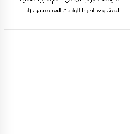
الثانية، وبعد انخراط الولايات المتحدة فيها جرّاء
القصف الياباني لميناء بيرل هاربور. حينها، وبناءً على
اقتراح الرئيس الأميركي روزفلت، تمّ استخدام تعبير
«إعلان الأمم المتحدة» للمرّة الأولى.