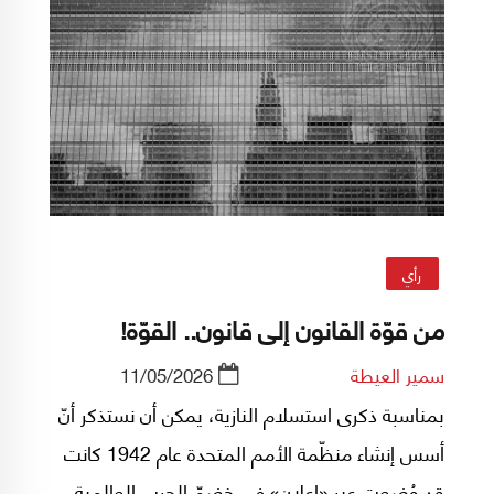
رأي
من قوّة القانون إلى قانون.. القوّة!
سمير العيطة
11/05/2026
بمناسبة ذكرى استسلام النازية، يمكن أن نستذكر أنّ
أسس إنشاء منظّمة الأمم المتحدة عام 1942 كانت
قد وُضعت عبر «إعلان» في خضمّ الحرب العالمية