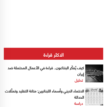
الاكثر قراءة
كيف يُفكّر البنتاغون.. قراءة في الأعمال المحتملة ضد
إيران
تحليل
الانتماء الديني وأسماء اللبنانيين: متانة التقليد وتمثّلات
الحداثة
دراسة