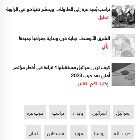
ترامب يُعيد غزة إلى الطاولة... ويحشر نتنياهو في الزاوية
تحليل
الشرق الأوسط.. نهاية قرن وبداية جغرافيا جديدة!
رأي
كيف ترى إسرائيل مستقبلها؟ قراءة في أخطر مؤتمر
أمني بعد حرب 2023
إخترنا لكم
تقرير
إسرائيل
اسرائيل
بايدن
ترامب
حرب غزة
حزب الله
روسيا
سوريا
فلسطين
لبنان