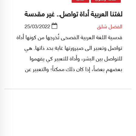
لغتنا العربية أداة تواصل.. غير مقدسة
الفضل شلق
25/03/2022
قدسية اللغة العربية الفصحى تُخرجها من كونها أداة
تواصل وتعبير الى صيرورتها غاية بحد ذاتها. هي
للتواصل بين البشر، وأداة للتعبير كي يفهموا
بعضهم بعضاً، إذا كان ذلك ممكناً؛ والتعبير عن
النفس كي يفهم المرء ذاته؛ إضافة الى فهم الطبيعة
وتعميم هذا الفهم وذلك بوسائل الحكايات
الأسطورية أو اللغة العلمية الحديثة.