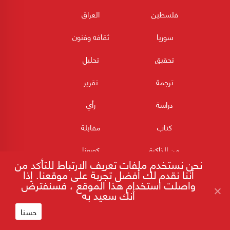
فلسطين
العراق
سوريا
ثقافه وفنون
تحقيق
تحليل
ترجمة
تقرير
دراسة
رأي
كتاب
مقابلة
من الذاكرة
كورونا
نحن نستخدم ملفات تعريف الارتباط للتأكد من
أننا نقدم لك أفضل تجربة على موقعنا. إذا
واصلت استخدام هذا الموقع ، فسنفترض
أنك سعيد به
حسنا
180POST جميع الحقوق محفوظة 2026