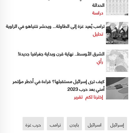
الحداثة
دراسة
ترامب يُعيد غزة إلى الطاولة... ويحشر نتنياهو في الزاوية
تحليل
الشرق الأوسط.. نهاية قرن وبداية جغرافيا جديدة!
رأي
كيف ترى إسرائيل مستقبلها؟ قراءة في أخطر مؤتمر
أمني بعد حرب 2023
إخترنا لكم
تقرير
إسرائيل
اسرائيل
بايدن
ترامب
حرب غزة