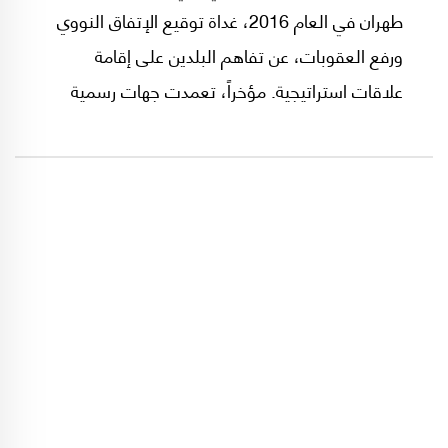
طهران في العام 2016، غداة توقيع الإتفاق النووي
ورفع العقوبات، عن تفاهم البلدين على إقامة
علاقات استراتيجية. مؤخراً، تعمدت جهات رسمية
إيرانية تسريب مضمون ما أسميت "الإتفاقية
السرية" لمدة 25 سنة بين الصين وإيران، عبر مواقع
ووسائل تواصل إجتماعي في إيران، ثم كرت سبحة
إهتمام الصحافة الدولية مثل "نيويورك تايمز"
الأميركية و"لوبوان" الفرنسية. كيف تعاملت
الصحافة الإسرائيلية مع الإتفاق ومضمونه؟