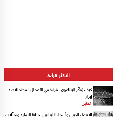
الاكثر قراءة
كيف يُفكّر البنتاغون.. قراءة في الأعمال المحتملة ضد
إيران
تحليل
الانتماء الديني وأسماء اللبنانيين: متانة التقليد وتمثّلات