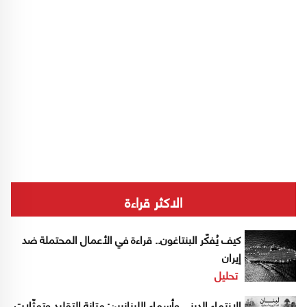
الاكثر قراءة
كيف يُفكّر البنتاغون.. قراءة في الأعمال المحتملة ضد
إيران
تحليل
الانتماء الديني وأسماء اللبنانيين: متانة التقليد وتمثّلات