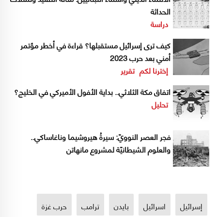
الحداثة
دراسة
كيف ترى إسرائيل مستقبلها؟ قراءة في أخطر مؤتمر
أمني بعد حرب 2023
إخترنا لكم
تقرير
اتفاق مكة الثلاثي.. بداية الأفول الأميركي في الخليج؟
تحليل
فجر العصر النوويّ: سيرةُ هيروشيما وناغاساكي..
والعلوم الشيطانيّة لمشروع مانهاتن
إسرائيل
اسرائيل
بايدن
ترامب
حرب غزة