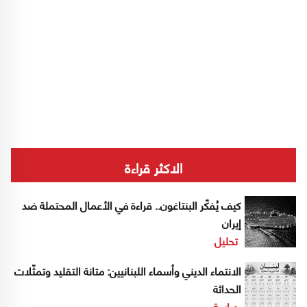
الاكثر قراءة
كيف يُفكّر البنتاغون.. قراءة في الأعمال المحتملة ضد
إيران
تحليل
الانتماء الديني وأسماء اللبنانيين: متانة التقليد وتمثّلات
الحداثة
دراسة