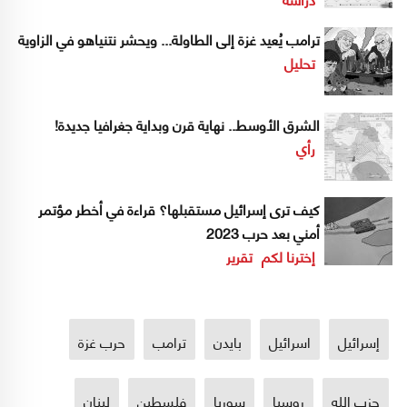
ترامب يُعيد غزة إلى الطاولة... ويحشر نتنياهو في الزاوية
تحليل
الشرق الأوسط.. نهاية قرن وبداية جغرافيا جديدة!
رأي
كيف ترى إسرائيل مستقبلها؟ قراءة في أخطر مؤتمر
أمني بعد حرب 2023
إخترنا لكم
تقرير
إسرائيل
اسرائيل
بايدن
ترامب
حرب غزة
حزب الله
روسيا
سوريا
فلسطين
لبنان