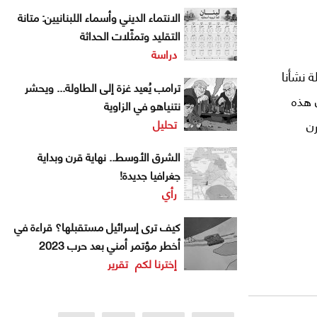
الانتماء الديني وأسماء اللبنانيين: متانة
التقليد وتمثّلات الحداثة
دراسة
 نشأنا
ترامب يُعيد غزة إلى الطاولة... ويحشر
 هذه
نتنياهو في الزاوية
تحليل
ن
الشرق الأوسط.. نهاية قرن وبداية
جغرافيا جديدة!
رأي
كيف ترى إسرائيل مستقبلها؟ قراءة في
أخطر مؤتمر أمني بعد حرب 2023
إخترنا لكم
تقرير