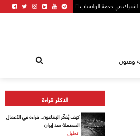
اشترك في خدمة الواتساب
ه وفنون
HOME
TAG
الاكثر قراءة
كيف يُفكّر البنتاغون.. قراءة في الأعمال
المحتملة ضد إيران
تحليل