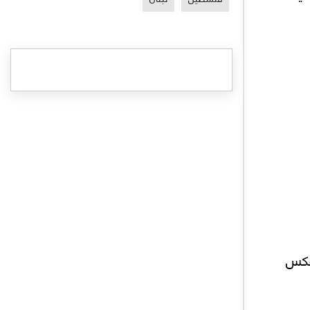
ى عكس