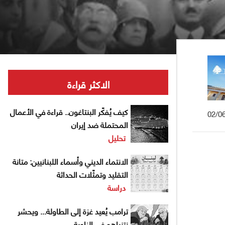
الاكثر قراءة
كيف يُفكّر البنتاغون.. قراءة في الأعمال
02/0
المحتملة ضد إيران
تحليل
الانتماء الديني وأسماء اللبنانيين: متانة
التقليد وتمثّلات الحداثة
دراسة
ترامب يُعيد غزة إلى الطاولة... ويحشر
نتنياهو في الزاوية