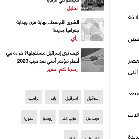
تحليل
افة
الشرق الأوسط.. نهاية قرن وبداية
جغرافيا جديدة!
حسين
رأي
كيف ترى إسرائيل مستقبلها؟ قراءة في
لعصر
أخطر مؤتمر أمني بعد حرب 2023
إخترنا لكم
تقرير
التى
ة «سعد
إسرائيل
اسرائيل
بايدن
ترامب
الات
حرب غزة
حزب الله
روسيا
سوريا
يدة
فلسطين
لبنان