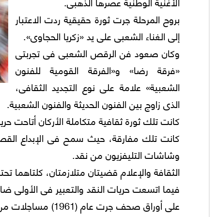
الأغنية الوطنية عصرها الذهبى.
بروح المرحلة جرت ثورة حقيقية ردت الاعتبار
إلى الغناء الشعبى على يد «زكريا الحجاوى».
وكان صعود فن الرقص الشعبى فى تجربتى
«فرقة رضا» و«الفرقة القومية للفنون
الشعبية» علامة على نوع التجديد الثقافى،
الذى زاوج بين الفنون الحديثة والفنون الشعبية.
كانت تلك ثورة ثقافية متكاملة الأركان أتاحت حرية
كانت تلك مفارقة، حيث سمح فى الإبداع القص
وشاشات التليفزيون من نقد.
الثقافة والإعلام قضيتان متلازمتان، كلتاهما تحت
فيما اتسعت حريات النقد والتعبير فى الأولى ضاق
على أوراق صحف جرت عام (1961) مساجلات من مواقع فكرية مختلفة حول ما أطلق عليها «أزمة المثقفين».