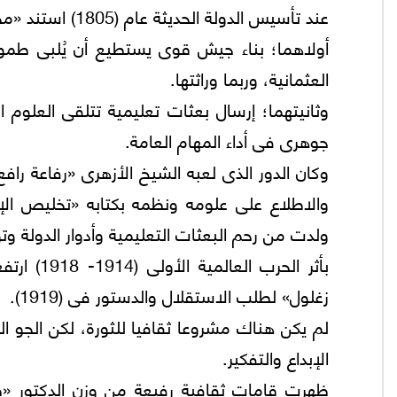
عند تأسيس الدولة الحديثة عام (1805) استند «محمد على» على ركيزتين أساسيتين:
أولاهما؛ بناء جيش قوى يستطيع أن يُلبى طموحه
العثمانية، وربما وراثتها.
وثانيتهما؛ إرسال بعثات تعليمية تتلقى العلوم 
جوهرى فى أداء المهام العامة.
وكان الدور الذى لعبه الشيخ الأزهرى «رفاعة رافع
والاطلاع على علومه ونظمه بكتابه «تخليص الإبر
ولدت من رحم البعثات التعليمية وأدوار الدولة و
بأثر الحر
زغلول» لطلب الاستقلال والدستور فى (1919).
لم يكن هناك مشروعا ثقافيا للثورة، لكن الجو ا
الإبداع والتفكير.
ظهرت قامات ثقافية رفيعة من وزن الدكتور «