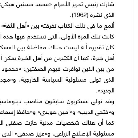
شارك رئيس تحرير الأهرام «محمد حسنين هيكل» 
الذى نشره (1962).
ألمع ما فى ذلك الكتاب تفرقته بين «أهل الثقة» و
كانت تلك المرة الأولى، التى تستخدم فيها هذ
كان تقديره أنه ليست هناك مفاضلة بين العسكري
أهل خبرة، كما أن الكثيرين من أهل الخبرة يمكن أ
من بين الذين توافرت فيهم الصفتين: «محمود
الذى تولى مسئولية السياسة الخارجية، و«م
الجديد».
وقد تولى عسكريون سابقون مناصب دبلوماسية رف
و«فتحى الديب» و«أمين هويدى» و«حافظ إسماعي
كما أن هناك شخصيات مدنية حازت صفتى الثقة
مسئولية الإصلاح الزراعى، و«عزيز صدقى» الذى 