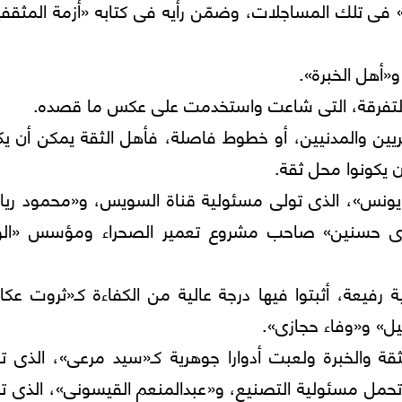
فى تلك المساجلات، وضمّن رأيه فى كتابه «أزمة المثقفي
«أهل الخبرة».
ه التفرقة، التى شاعت واستخدمت على عكس ما قصده.
ين والمدنيين، أو خطوط فاصلة، فأهل الثقة يمكن أن يكو
ن يكونوا محل ثقة.
 يونس»، الذى تولى مسئولية قناة السويس، و«محمود ري
جدى حسنين» صاحب مشروع تعمير الصحراء ومؤسس «الو
يعة، أثبتوا فيها درجة عالية من الكفاءة كـ«ثروت عكا
ل» و«وفاء حجازى».
 والخبرة ولعبت أدوارا جوهرية كـ«سيد مرعى»، الذى ت
تحمل مسئولية التصنيع، و«عبدالمنعم القيسونى»، الذى ت