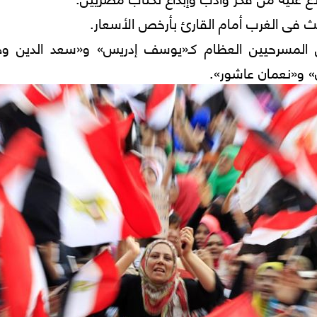
يث فى الغرب أمام القارئ بأرخص الأسعار.
المسرحيين العظام كـ«يوسف إدريس» و«سعد الدين وه
» و«نعمان عاشور».