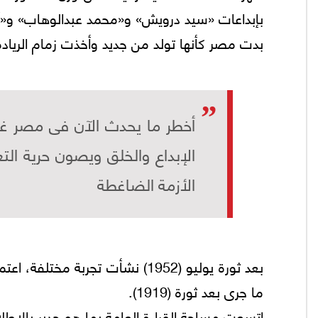
بإبداعات «سيد درويش» و«محمد عبدالوهاب» و«أم
بدت مصر كأنها تولد من جديد وأخذت زمام الريادة 
أخطر ما يحدث الآن فى مصر غي
الإبداع والخلق ويصون حرية التع
الأزمة الضاغطة
بعد ثورة يوليو (1952) نشأت تجر
ما جرى بعد ثورة (1919).
اتسعت مساحة القراءة العامة بما هو جدير بالاطل