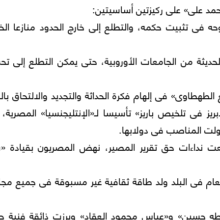
 فى تثبيت حكمه، والتطلع إلى خارج الحدود منازعا الخل
الحديثة من الجامعات الأوروبية، حتى يمكن التطلع إلى ت
 الطهطاوى» فى إلهام فكرة الحداثة والتجديد والالتحاق با
يز فى تلخيص باريز» تأسيسا لـ«الإنتليجنسيا» المصرية، 
تولت المناصب فى دولابها.
ب العالمية الأولى (1914- 1918) ارتفعت نداءات حق تقرير المصير، نهض المصريون بقياد
لعام فى البلد ولد طاقة ثقافية غير مسبوقة فى جميع مج
طه حسين» و«عباس محمود العقاد» وبرزت ذائقة فنية جد