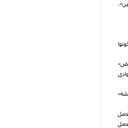
ن»،
نوا
اض»
ادى
شة»
حمل
حمل