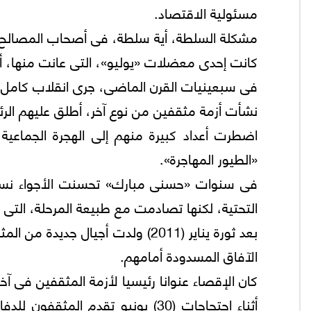
مسئولية الاقتصاد.
مشكلة السلطة، أية سلطة، فى أصحاب المصالح ا
كانت إحدى معضلات «يوليو»، التى عانت منها، أن 
فى سبعينيات القرن الماضى، جرى انقلاب كامل ع
نشأت أزمة مثقفين من نوع آخر، أطلق عليهم الرئي
اضطرت أعداد كبيرة منهم إلى الهجرة الجماعية
«الطيور المهاجرة».
فى سنوات «حسنى مبارك» تحسنت الأجواء نسبيا، 
التحتية، لكنها تصادمت مع طبيعة المرحلة، التى 
بعد ثورة يناير (2011) ولدت أجيال
الآفاق المسدودة أمامهم.
كان الإقصاء عنوانا رئيسيا لأزمة المثقفين فى آخ
أثناء احتجاجات (30) يونيو تقدم ا