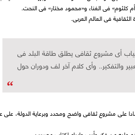
 كلثوم» فى الغناء و«محمود مختار» فى النحت.
الثقافية فى العالم العربى.
اب أى مشروع ثقافى يطلق طاقة البلد فى
بير والتفكير.. وأى كلام آخر لف ودوران حول
بة مختلفة، اعتمادا على مشروع ثقافى واضح ومحدد وبرعاية الدولة، عل
اع عليه من فكر وأدب وإبداع لكتاب مصريين.