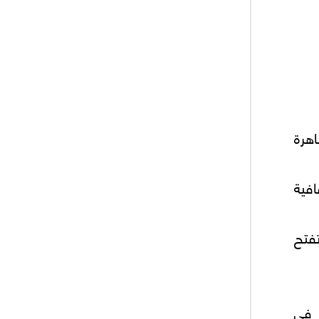
هرة
فية
وتفتح
ا فى