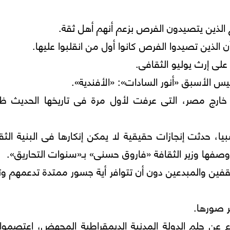
لذين يتصيدون الفرص بزعم أنهم أهل ثقة.
الذين تصيدوا الفرص كانوا أول من انقلبوا عليها.
لى إرث يوليو الثقافى.
س الأسبق «أنور السادات»: «الأفندية».
 خارج مصر، التى عرفت لأول مرة فى تاريخها الحديث ظا
حدثت إنجازات حقيقية لا يمكن إنكارها فى البنية الثقا
وصفها وزير الثقافة «فاروق حسنى» بـ«سنوات التحاريق».
 جديدة من المثقفين والمبدعين دون أن تتوافر أية جسور ممتدة تدعمهم 
ر صورها.
لمثقفون للدفاع عن حلم الدولة المدنية الديمقراطية المجهض، اعتصمو